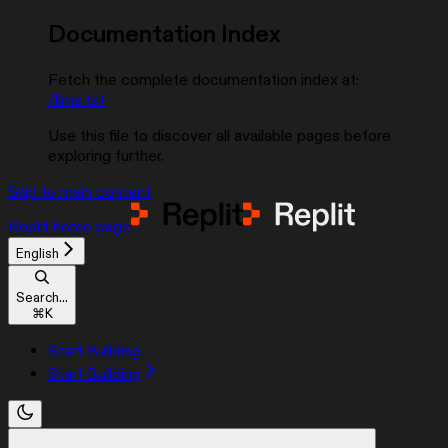
Documentation Index
Fetch the complete documentation index at:
/llms.txt
Use this file to discover all available pages before
exploring further.
Skip to main content
Replit
home page
English
Search...
⌘
K
Start Building
Start Building