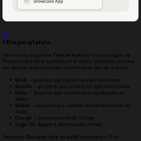
Filtre por artefato
Use o menu suspenso
Tipo de build
no topo da página de
Projetos para filtrar sua lista por artefato. Selecione um para
ver apenas os projetos que contêm esse tipo de artefato:
Web
— projetos que contêm um aplicativo web
Mobile
— projetos que contêm um aplicativo mobile
Data
— projetos que contêm uma visualização de
dados
Slides
— projetos que contêm uma apresentação de
slides
Design
— projetos no modo Design
Jogo 3D
,
Agent e Automação
e mais
Selecione
Qualquer tipo de build
para limpar o filtro.