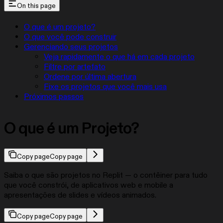
On this page
O que é um projeto?
O que você pode construir
Gerenciando seus projetos
Veja rapidamente o que há em cada projeto
Filtre por artefato
Ordene por última abertura
Fixe os projetos que você mais usa
Próximos passos
O que é um Projeto?
Copy page
Copy page
Saiba o que são projetos no Replit — o contêiner para tudo
que você constrói, de aplicativos web e mobile a
apresentações de slides e vídeos animados.
Copy page
Copy page