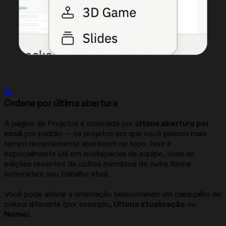
Ordene por última abertura
A página de Projetos é ordenada por
última abertura por
você
por padrão — os projetos em que você passou mais
tempo recentemente aparecem no topo. Isso é
especialmente útil em workspaces de equipe, onde as
edições recentes de outros membros de outra forma
soterrariam seu trabalho atual.
Você pode alterar a ordenação selecionando um cabeçalho de
coluna diferente (por exemplo,
Última atualização
ou
Nome
).