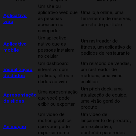
Um site ou
aplicativo web que
Uma loja online, uma
Aplicativo
as pessoas
ferramenta de reservas,
web
acessam no
um site de portfólio
navegador
Um aplicativo
Um rastreador de
Aplicativo
nativo que as
fitness, um aplicativo de
mobile
pessoas instalam
pedidos de restaurante
no celular
Um dashboard
Um relatório de vendas,
Visualização
interativo com
um rastreador de
de dados
gráficos, filtros e
métricas, uma visão
dados ao vivo
analítica
Um pitch deck, uma
Uma apresentação
Apresentação
atualização de equipe,
que você pode
de slides
uma visão geral do
exibir ou exportar
produto
Um vídeo de
Um vídeo de
motion graphics
lançamento de produto,
Animação
que você pode
um explicativo,
exportar como
conteúdo para redes