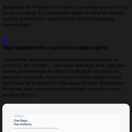
Sua página de Projetos lista todos os projetos que você criou
ou foi convidado. É a forma mais rápida de voltar ao trabalho
recente e encontrar o projeto certo em um workspace
movimentado.
Veja rapidamente o que há em cada projeto
Cada cartão de projeto mostra pequenos ícones para os
artefatos que contém — para cada aplicativo web, aplicativo
mobile, apresentação de slides, visualização de dados ou
animação no projeto. Passe o mouse sobre qualquer ícone
para visualizar a captura de tela desse artefato diretamente
no cartão, para que você possa distinguir os projetos sem
precisar abri-los.