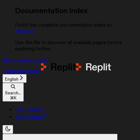
Documentation Index
Fetch the complete documentation index at:
/llms.txt
Use this file to discover all available pages before
exploring further.
Skip to main content
Replit
home page
English
Search...
⌘
K
Start Building
Start Building