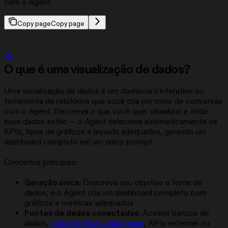
com o Agent.
Copy page
Copy page
O que é uma visualização de dados?
Uma visualização de dados é um dashboard interativo ou
ferramenta de relatórios que você cria por meio de conversas
com o Agent. Descreva o que você quer visualizar e onde
seus dados estão — o Agent seleciona automaticamente os
KPIs, tipos de gráficos e layouts adequados, gerando um
dashboard completo em um único prompt.
Conceitos principais:
Geração única
: Descreva seu objetivo e fonte de
dados, e o Agent cria um dashboard completo com
gráficos e métricas adequados
Fontes de dados conectadas
: Acesse bancos de
dados,
conectores de warehouse
, APIs externas ou