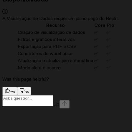
A Visualização de Dados requer um plano pago do Replit.
Recurso
Core
Pro
Criação de visualização de dados
✅
✅
Filtros e gráficos interativos
✅
✅
Exportação para PDF e CSV
✅
✅
Conectores de warehouse
✅
✅
Atualização e atualização automática
✅
✅
Modo claro e escuro
✅
✅
Was this page helpful?
Yes
No
⌘
I