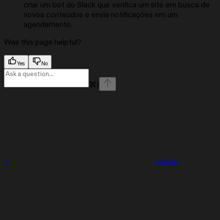
criar um bot do Slack que verifica um site em busca de
novos conteúdos e envia notificações em um
agendamento.
Was this page helpful?
Yes
No
⌘
I
x
linkedin