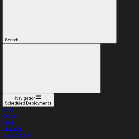
Search...
Navigation
Scheduled Deployments
Build
Design
Learn
Features
Trust & Billing