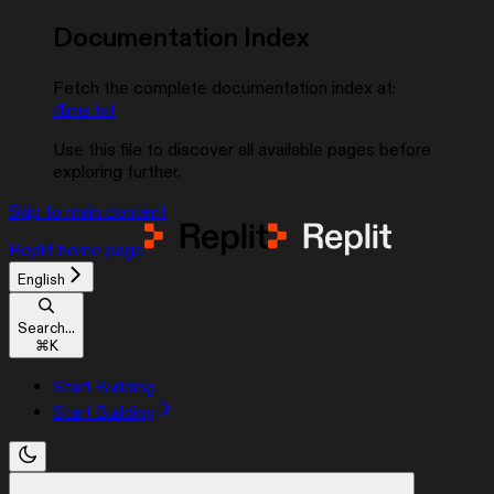
Documentation Index
Fetch the complete documentation index at:
/llms.txt
Use this file to discover all available pages before
exploring further.
Skip to main content
Replit
home page
English
Search...
⌘
K
Start Building
Start Building