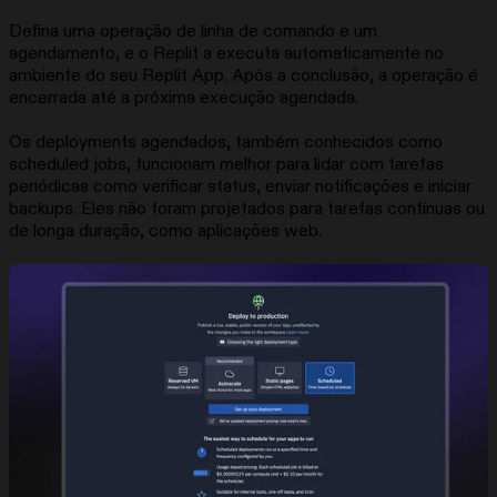
Defina uma operação de linha de comando e um
agendamento, e o Replit a executa automaticamente no
ambiente do seu Replit App. Após a conclusão, a operação é
encerrada até a próxima execução agendada.
Os deployments agendados, também conhecidos como
scheduled jobs, funcionam melhor para lidar com tarefas
periódicas como verificar status, enviar notificações e iniciar
backups. Eles não foram projetados para tarefas contínuas ou
de longa duração, como aplicações web.