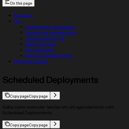
On this page
Recursos
Uso
Configuração da máquina
Campos de agendamento
Tempo limite do job
Build command
Run command
Secrets do deployment
Próximos passos
Scheduled Deployments
Copy page
Copy page
Saiba como executar tarefas em um agendamento com
Scheduled Deployments.
Copy page
Copy page