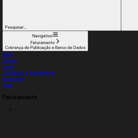
Pesquisar...
Navigation
Faturamento
Cobrança de Publicação e Banco de Dados
Build
Design
Learn
Confiança e faturamento
Enterprise
Help
Faturamento