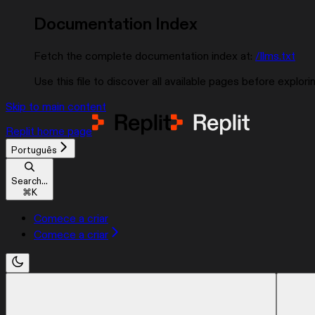
Documentation Index
Fetch the complete documentation index at:
/llms.txt
Use this file to discover all available pages before explorin
Skip to main content
Replit
home page
Português
Search...
⌘
K
Comece a criar
Comece a criar