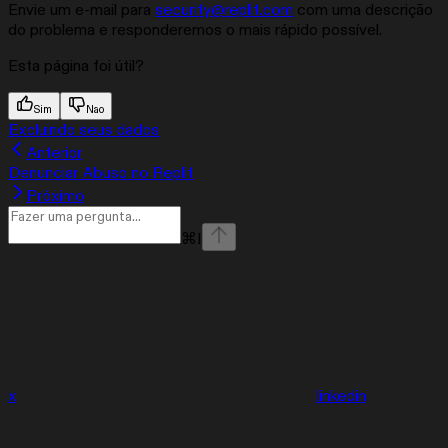
Envie um e-mail para
security@replit.com
com uma descrição
do problema e responderemos o mais rápido possível.
Esta página foi útil?
Sim
Nao
Excluindo seus dados
Anterior
Denunciar Abuso no Replit
Próximo
⌘
I
x
linkedin