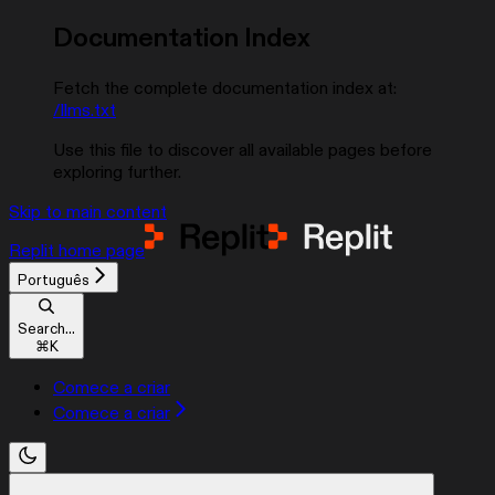
Documentation Index
Fetch the complete documentation index at:
/llms.txt
Use this file to discover all available pages before
exploring further.
Skip to main content
Replit
home page
Português
Search...
⌘
K
Comece a criar
Comece a criar