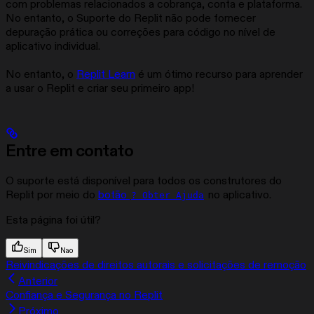
com problemas relacionados a cobrança, conta e plataforma.
No entanto, o Suporte do Replit não pode fornecer
depuração prática ou correções para código no nível de
aplicativo individual.
No entanto, o
Replit Learn
é um ótimo recurso para aprender
a usar o Replit e criar seu primeiro app!
Entre em contato
O suporte está disponível para todos os construtores do
Replit por meio do
botão
no aplicativo.
? Obter Ajuda
Esta página foi útil?
Sim
Nao
Reivindicações de direitos autorais e solicitações de remoção
Anterior
Confiança e Segurança no Replit
Próximo