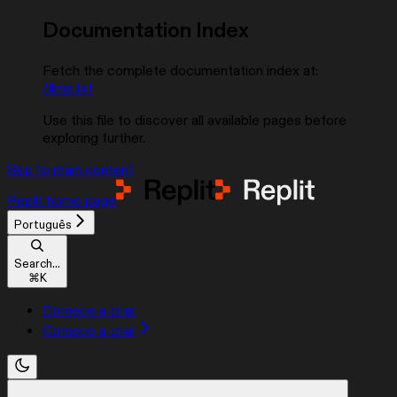
Documentation Index
Fetch the complete documentation index at:
/llms.txt
Use this file to discover all available pages before
exploring further.
Skip to main content
Replit
home page
Português
Search...
⌘
K
Comece a criar
Comece a criar