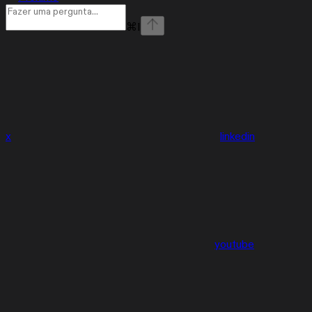
⌘
I
x
linkedin
youtube