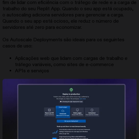
fim de lidar com eficiência com o tráfego de rede e a carga de
trabalho do seu Replit App. Quando o seu app está ocupado,
o autoscaling adiciona servidores para gerenciar a carga.
Quando o seu app está ocioso, ele reduz o número de
servidores até zero para economizar.
Os Autoscale Deployments são ideais para os seguintes
casos de uso:
Aplicações web que lidam com cargas de trabalho e
tráfego variáveis, como sites de e-commerce
APIs e serviços