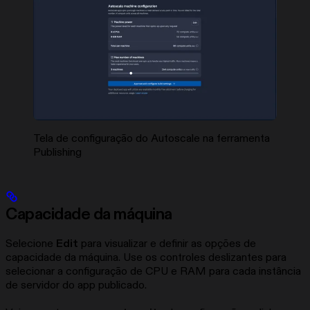
Tela de configuração do Autoscale na ferramenta
Publishing
Capacidade da máquina
Selecione
Edit
para visualizar e definir as opções de
capacidade da máquina. Use os controles deslizantes para
selecionar a configuração de CPU e RAM para cada instância
de servidor do app publicado.