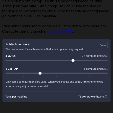
Veja o custo em
compute units
da configuração na linha
Total per machine
. Uma compute unit é uma medida de
recursos de computação em nuvem baseada na configuração
de memória e CPU da máquina.
Para saber mais sobre como calcular o custo com base em
Compute Units, consulte
Compute Units
.