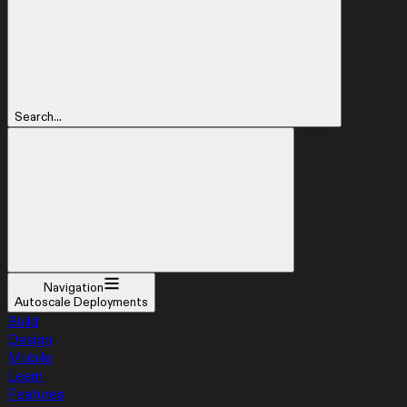
Search...
Navigation
Autoscale Deployments
Build
Design
Mobile
Learn
Features