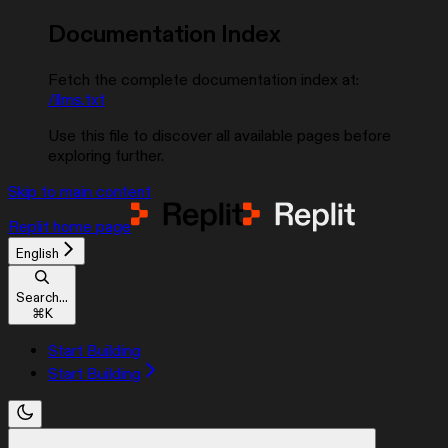
Documentation Index
Fetch the complete documentation index at:
/llms.txt
Use this file to discover all available pages before
exploring further.
Skip to main content
Replit
home page
English
Search...
⌘
K
Start Building
Start Building