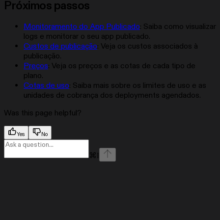
Próximos passos
Monitoramento do App Publicado
: Saiba como visualizar
logs e monitorar o seu app publicado.
Custos de publicação
: Veja os custos associados à
publicação.
Preços
: Veja os preços e as cotas de cada tipo de
plano.
Cotas de uso
: Saiba mais sobre os limites de uso e as
unidades de cobrança dos deployments agendados.
Was this page helpful?
Yes
No
⌘
I