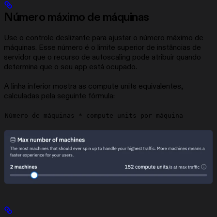
Número máximo de máquinas
Use o controle deslizante para ajustar o número máximo de
máquinas. Esse número é o limite superior de instâncias de
servidor que o recurso de autoscaling pode atribuir quando
determina que o seu app está ocupado.
A linha inferior mostra as compute units equivalentes,
calculadas pela seguinte fórmula:
Número de máquinas * compute units por máquina