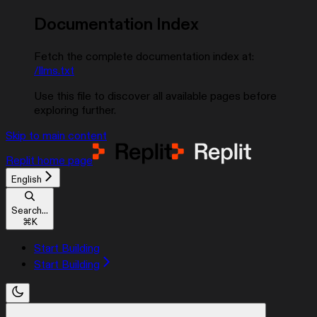
Documentation Index
Fetch the complete documentation index at:
/llms.txt
Use this file to discover all available pages before
exploring further.
Skip to main content
Replit
home page
English
Search...
⌘
K
Start Building
Start Building