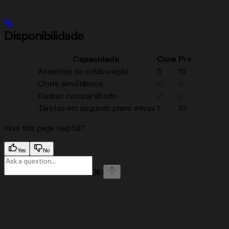
Disponibilidade
Capacidade
Core
Pro
Assentos de colaboração
5
15
Chats simultâneos
✅
✅
Kanban compartilhado
✅
✅
Tarefas em segundo plano ativas
1
10
Was this page helpful?
Yes
No
⌘
I