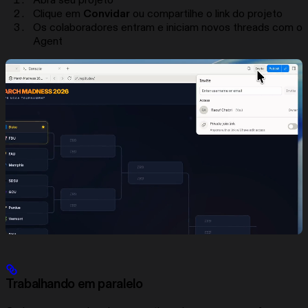
Abra seu projeto
Clique em
Convidar
ou compartilhe o link do projeto
Os colaboradores entram e iniciam novos threads com o
Agent
Trabalhando em paralelo