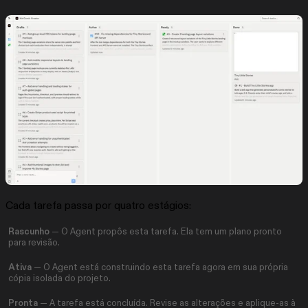
Cada tarefa passa por quatro estágios:
Rascunho
— O Agent propôs esta tarefa. Ela tem um plano pronto
para revisão.
Ativa
— O Agent está construindo esta tarefa agora em sua própria
cópia isolada do projeto.
Pronta
— A tarefa está concluída. Revise as alterações e aplique-as à