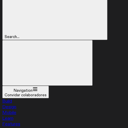
Search...
Navigation
Convidar colaboradores
Build
Design
Mobile
Learn
Features