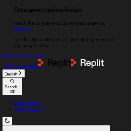
Documentation Index
Fetch the complete documentation index at:
/llms.txt
Use this file to discover all available pages before
exploring further.
Skip to main content
Replit
home page
English
Search...
⌘
K
Start Building
Start Building