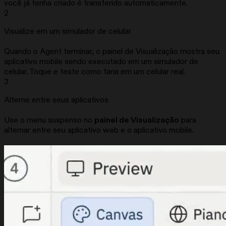
você já tenha criado é transferido automaticamente.
2
Visualize em um simulador de celular
Quando o Agent terminar, o painel de Visualização mostra seu
aplicativo mobile sendo executado em um simulador de
celular. Toque e teste como faria em um celular real.
3
Alterne entre seus aplicativos
Use o menu suspenso no
painel de Visualização
para
alternar entre seu aplicativo web e o aplicativo mobile.