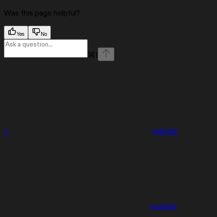
Was this page helpful?
Yes
No
⌘
I
x
linkedin
youtube