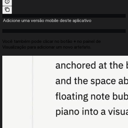
Adicione uma versão mobile deste aplicativo
Você também pode clicar no botão
+
no painel de
Visualização para adicionar um novo artefato.