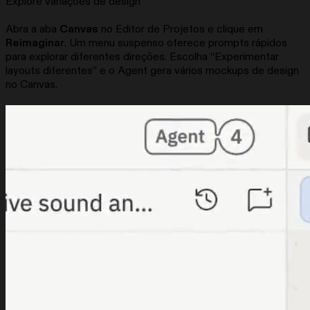
Explore variações de design
Abra a aba
Canvas
no Editor de Projetos e clique em
Reimaginar
. Um menu suspenso oferece prompts rápidos
para explorar diferentes direções. Escolha “Experimentar
layouts diferentes” e o Agent gera vários mockups de design
no Canvas.