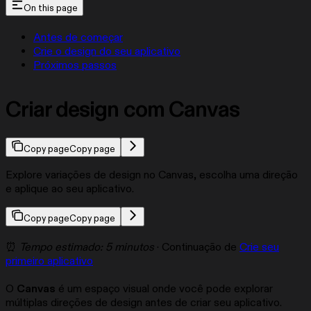
On this page
Antes de começar
Crie o design do seu aplicativo
Próximos passos
Criar design com Canvas
Copy page
Copy page
Explore variações de design no Canvas, escolha uma direção
e aplique ao seu aplicativo.
Copy page
Copy page
⏰
Tempo estimado: 5 minutos
· Continuação de
Crie seu
primeiro aplicativo
O
Canvas
é um espaço visual onde você pode explorar
múltiplas direções de design antes de criar seu aplicativo.