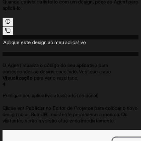
Quando estiver satisfeito com um design, peça ao Agent para
aplicá-lo:
Aplique este design ao meu aplicativo
O Agent atualiza o código do seu aplicativo para
corresponder ao design escolhido. Verifique a aba
Visualização
para ver o resultado.
4
Publique seu aplicativo atualizado (opcional)
Clique em
Publicar
no Editor de Projetos para colocar o novo
design no ar. Sua URL existente permanece a mesma. Os
visitantes verão a versão atualizada imediatamente.