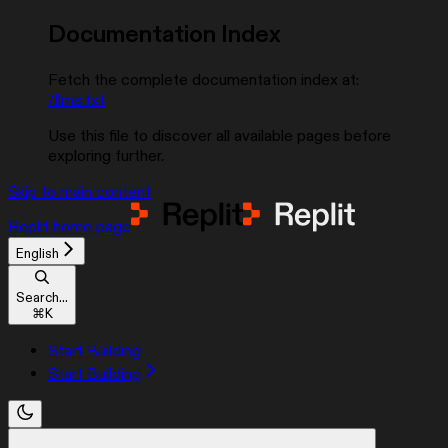
Documentation Index
Fetch the complete documentation index at:
/llms.txt
Use this file to discover all available pages before
exploring further.
Skip to main content
Replit
home page
English
Search...
⌘
K
Start Building
Start Building