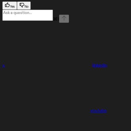
Yes
No
⌘
I
x
linkedin
youtube