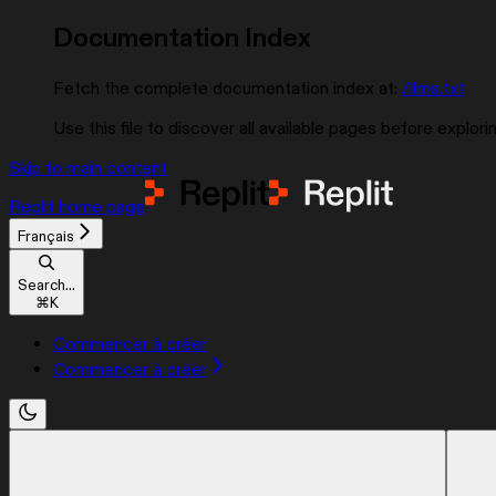
Documentation Index
Fetch the complete documentation index at:
/llms.txt
Use this file to discover all available pages before explorin
Skip to main content
Replit
home page
Français
Search...
⌘
K
Commencer à créer
Commencer à créer