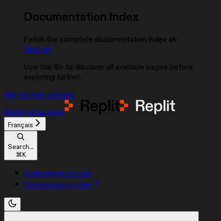
Documentation Index
Fetch the complete documentation index at:
/llms.txt
Use this file to discover all available pages before
exploring further.
Skip to main content
Replit
home page
Français
Search...
⌘
K
Commencer à créer
Commencer à créer