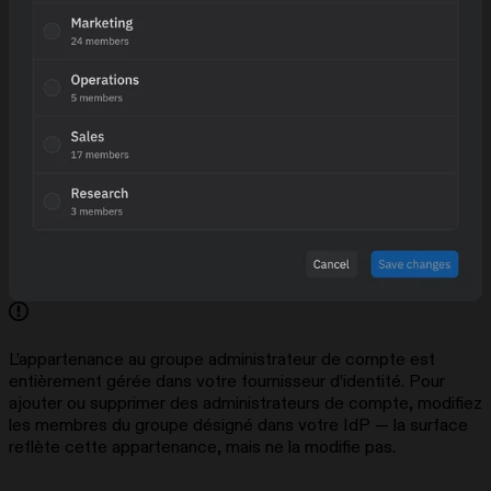
L’appartenance au groupe administrateur de compte est
entièrement gérée dans votre fournisseur d’identité. Pour
ajouter ou supprimer des administrateurs de compte, modifiez
les membres du groupe désigné dans votre IdP — la surface
reflète cette appartenance, mais ne la modifie pas.