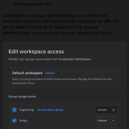
partagées avec lui.
L’attribution du groupe administrateur de compte est
verrouillée (indiquée par une icône de cadenas) car elle est
gérée dans le cadre de la désignation du groupe
administrateur de compte et non par espace de travail.