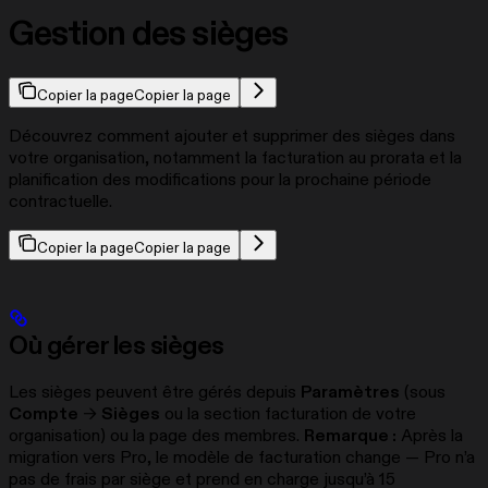
Gestion des sièges
Copier la page
Copier la page
Découvrez comment ajouter et supprimer des sièges dans
votre organisation, notamment la facturation au prorata et la
planification des modifications pour la prochaine période
contractuelle.
Copier la page
Copier la page
Où gérer les sièges
Les sièges peuvent être gérés depuis
Paramètres
(sous
Compte
→
Sièges
ou la section facturation de votre
organisation) ou la page des membres.
Remarque :
Après la
migration vers Pro, le modèle de facturation change — Pro n’a
pas de frais par siège et prend en charge jusqu’à 15