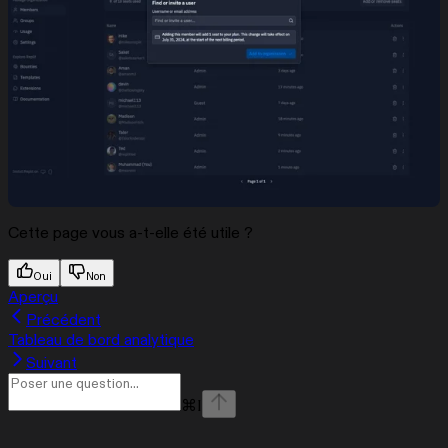
Cette page vous a-t-elle été utile ?
Oui
Non
Aperçu
Précédent
Tableau de bord analytique
Suivant
⌘
I