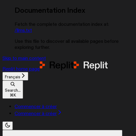
Documentation Index
Fetch the complete documentation index at:
/llms.txt
Use this file to discover all available pages before
exploring further.
Skip to main content
Replit
home page
Français
Search...
⌘
K
Commencer à créer
Commencer à créer