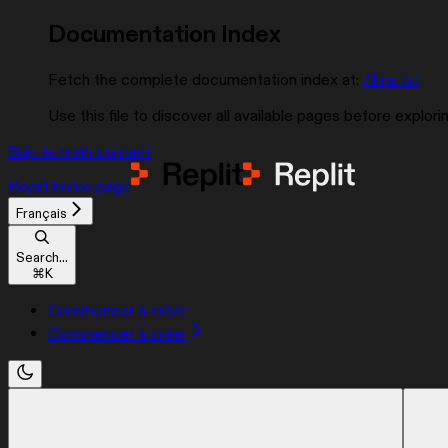
Documentation Index
Fetch the complete documentation index at:
/llms.txt
Use this file to discover all available pages before explorin
Skip to main content
Replit
home page
Français
Search...
⌘
K
Commencer à créer
Commencer à créer