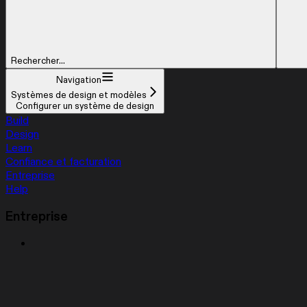
Rechercher...
Navigation
Systèmes de design et modèles
Configurer un système de design
Build
Design
Learn
Confiance et facturation
Entreprise
Help
Entreprise