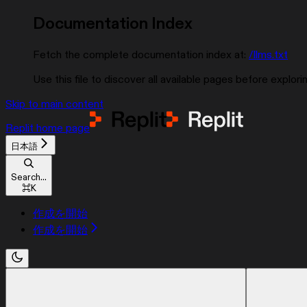
Documentation Index
Fetch the complete documentation index at:
/llms.txt
Use this file to discover all available pages before explorin
Skip to main content
Replit
home page
日本語
Search...
⌘
K
作成を開始
作成を開始