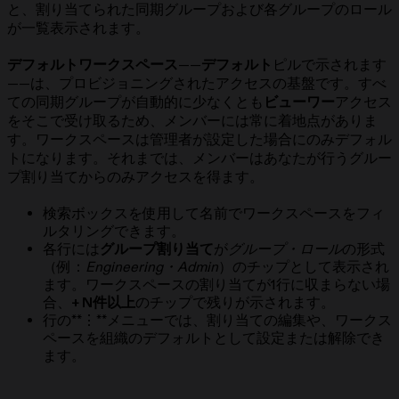
と、割り当てられた同期グループおよび各グループのロール
が一覧表示されます。
デフォルトワークスペース
——
デフォルト
ピルで示されます
——は、プロビジョニングされたアクセスの基盤です。すべ
ての同期グループが自動的に少なくとも
ビューワー
アクセス
をそこで受け取るため、メンバーには常に着地点がありま
す。ワークスペースは管理者が設定した場合にのみデフォル
トになります。それまでは、メンバーはあなたが行うグルー
プ割り当てからのみアクセスを得ます。
検索ボックスを使用して名前でワークスペースをフィ
ルタリングできます。
各行には
グループ割り当て
が
グループ・ロール
の形式
（例：
Engineering・Admin
）のチップとして表示され
ます。ワークスペースの割り当てが1行に収まらない場
合、
+ N件以上
のチップで残りが示されます。
行の**⋮**メニューでは、割り当ての編集や、ワークス
ペースを組織のデフォルトとして設定または解除でき
ます。