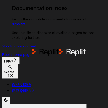
Documentation Index
Fetch the complete documentation index at:
/llms.txt
Use this file to discover all available pages before
exploring further.
Skip to main content
Replit
home page
日本語
Search...
⌘
K
作成を開始
作成を開始