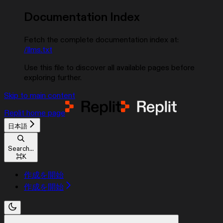
Documentation Index
Fetch the complete documentation index at:
/llms.txt
Use this file to discover all available pages before
exploring further.
Skip to main content
Replit
home page
日本語
Search...
⌘
K
作成を開始
作成を開始