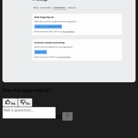
Was this page helpful?
Yes
No
⌘
I