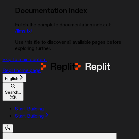
Documentation Index
Fetch the complete documentation index at:
/llms.txt
Use this file to discover all available pages before
exploring further.
Skip to main content
Replit
home page
English
Search...
⌘
K
Start Building
Start Building