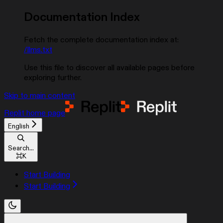
Documentation Index
Fetch the complete documentation index at:
/llms.txt
Use this file to discover all available pages before
exploring further.
Skip to main content
Replit
home page
English
Search...
⌘
K
Start Building
Start Building