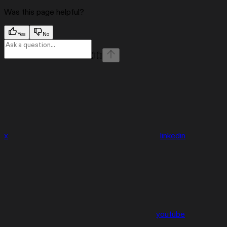
Was this page helpful?
Yes
No
⌘
I
x
linkedin
youtube