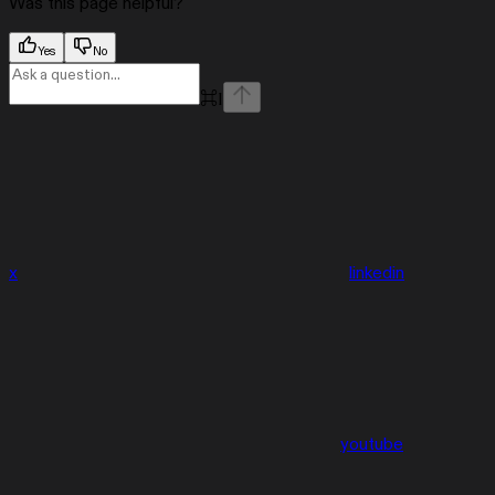
Was this page helpful?
Yes
No
⌘
I
x
linkedin
youtube