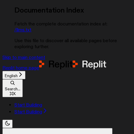
Documentation Index
Fetch the complete documentation index at:
/llms.txt
Use this file to discover all available pages before
exploring further.
Skip to main content
Replit
home page
English
Search...
⌘
K
Start Building
Start Building