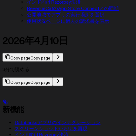
インド向けRazorpay決済
RevenueCatのApp Store Connectとの同期
公開地域でアプリの実行場所を選択
使用状況ページに過去の請求書を表示
2026年4月10日
Copy page
Copy page
3分で読める
Copy page
Copy page
新機能
Databricksアプリのインテグレーション
スクリーンショットからUIを再現
インド向けRazorpay決済