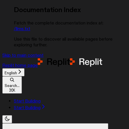
Documentation Index
Fetch the complete documentation index at:
/llms.txt
Use this file to discover all available pages before
exploring further.
Skip to main content
Replit
home page
English
Search...
⌘
K
Start Building
Start Building