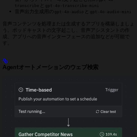
と
transcribe
gpt-4o-transcribe-mini
音声出力生成用の
と
gpt-4o-audio
gpt-4o-audio-mini
音声コンテンツを処理または生成するアプリを構築しましょ
う。ポッドキャストの文字起こし、音声アシスタントの作
成、アプリへの音声インターフェースの追加などが可能で
す。
Agentオートメーションのウェブ検索