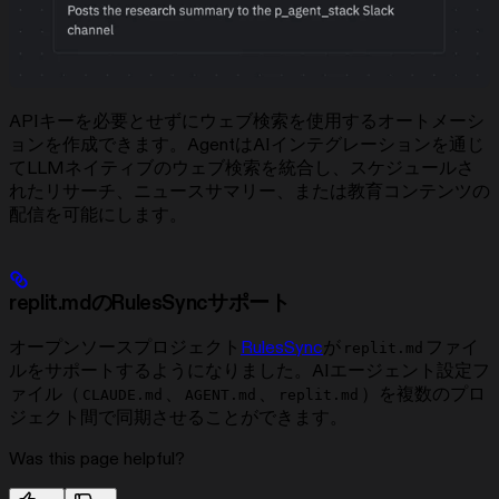
APIキーを必要とせずにウェブ検索を使用するオートメーシ
ョンを作成できます。AgentはAIインテグレーションを通じ
てLLMネイティブのウェブ検索を統合し、スケジュールさ
れたリサーチ、ニュースサマリー、または教育コンテンツの
配信を可能にします。
replit.mdのRulesSyncサポート
オープンソースプロジェクト
RulesSync
が
ファイ
replit.md
ルをサポートするようになりました。AIエージェント設定フ
ァイル（
、
、
）を複数のプロ
CLAUDE.md
AGENT.md
replit.md
ジェクト間で同期させることができます。
Was this page helpful?