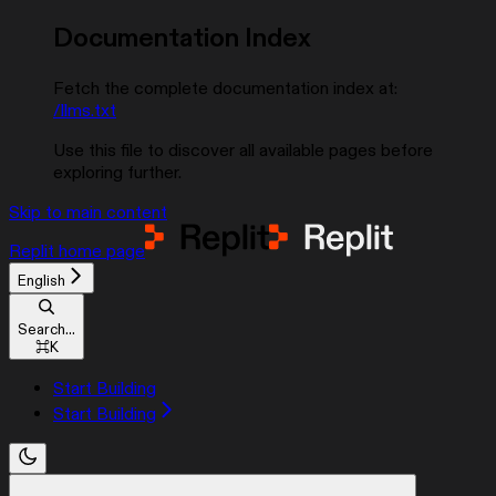
Documentation Index
Fetch the complete documentation index at:
/llms.txt
Use this file to discover all available pages before
exploring further.
Skip to main content
Replit
home page
English
Search...
⌘
K
Start Building
Start Building