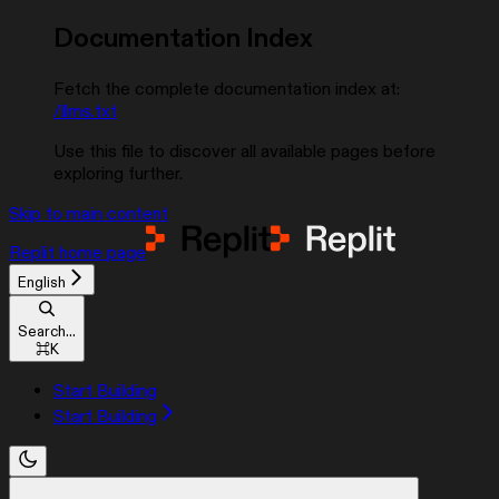
Documentation Index
Fetch the complete documentation index at:
/llms.txt
Use this file to discover all available pages before
exploring further.
Skip to main content
Replit
home page
English
Search...
⌘
K
Start Building
Start Building