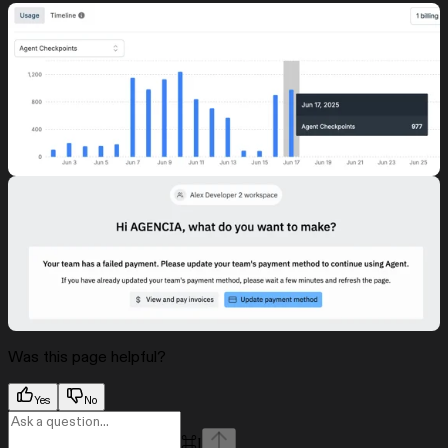
Was this page helpful?
Yes
No
⌘
I