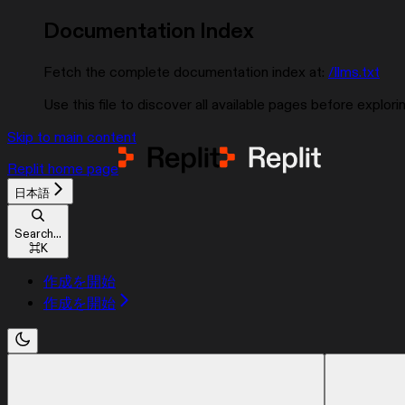
Documentation Index
Fetch the complete documentation index at:
/llms.txt
Use this file to discover all available pages before explorin
Skip to main content
Replit
home page
日本語
Search...
⌘
K
作成を開始
作成を開始