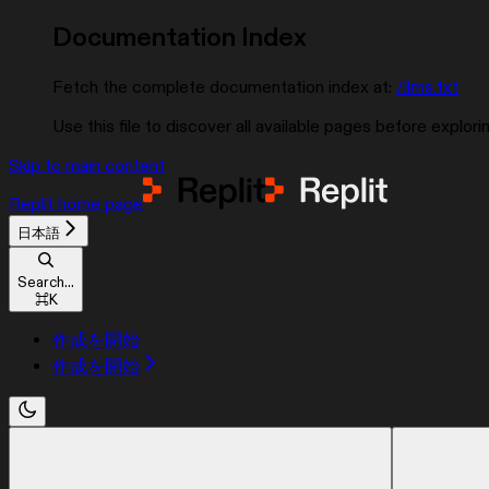
Documentation Index
Fetch the complete documentation index at:
/llms.txt
Use this file to discover all available pages before explorin
Skip to main content
Replit
home page
日本語
Search...
⌘
K
作成を開始
作成を開始