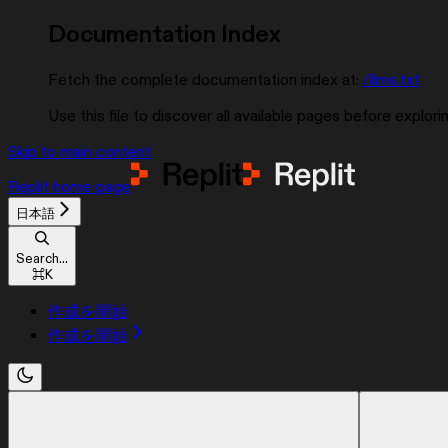
Documentation Index
Fetch the complete documentation index at:
/llms.txt
Use this file to discover all available pages before explorin
Skip to main content
Replit
home page
日本語
Search...
⌘
K
作成を開始
作成を開始