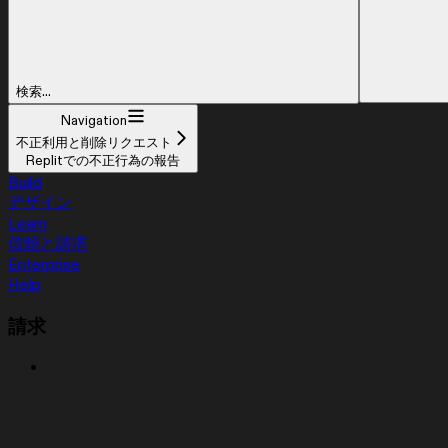
検索...
Navigation
不正利用と削除リクエスト
Replitでの不正行為の報告
Build
デザイン
Learn
信頼と請求
Enterprise
Help
請求