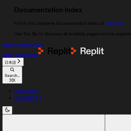
Documentation Index
Fetch the complete documentation index at:
/llms.txt
Use this file to discover all available pages before explorin
Skip to main content
Replit
home page
日本語
Search...
⌘
K
作成を開始
作成を開始