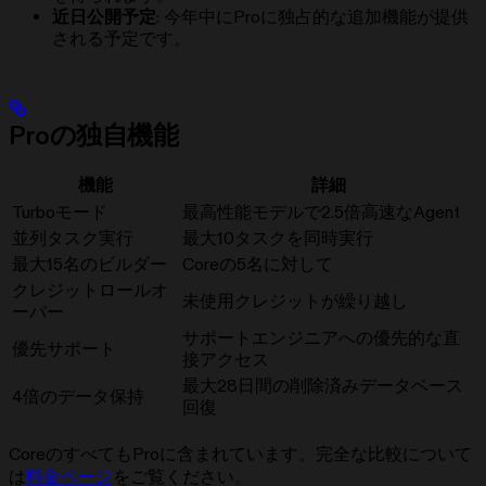
近日公開予定
: 今年中にProに独占的な追加機能が提供
される予定です。
Proの独自機能
機能
詳細
Turboモード
最高性能モデルで2.5倍高速なAgent
並列タスク実行
最大10タスクを同時実行
最大15名のビルダー
Coreの5名に対して
クレジットロールオ
未使用クレジットが
繰り越し
ーバー
サポートエンジニアへの優先的な直
優先サポート
接アクセス
最大28日間の削除済みデータベース
4倍のデータ保持
回復
CoreのすべてもProに含まれています。完全な比較について
は
料金ページ
をご覧ください。