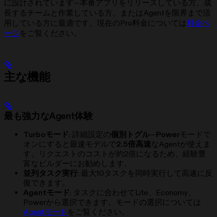
に設計されています—本番アプリをリリースしている方、成
長するチームと作業している方、またはAgentを限界まで活
用している方に最適です。現在のPro料金については
料金ペ
ージ
をご覧ください。
主な機能
最も強力なAgent体験
Turboモード
: 詳細設定の
個別トグル
—
Power
モードで
オンにすると最速モデルで
2.5倍高速
なAgentが使えま
す。リクエストのコストが約2倍になるため、経験豊
富なビルダーにお勧めします。
並列タスク実行
: 最大10タスクを同時実行して高速に反
復できます。
Agentモード
: タスクに合わせてLite、Economy、
Powerから選択できます。モードの選択については
Agentモード
をご覧ください。