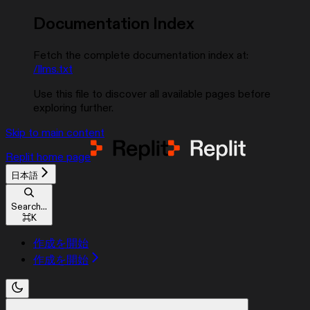
Documentation Index
Fetch the complete documentation index at:
/llms.txt
Use this file to discover all available pages before
exploring further.
Skip to main content
Replit
home page
日本語
Search...
⌘
K
作成を開始
作成を開始