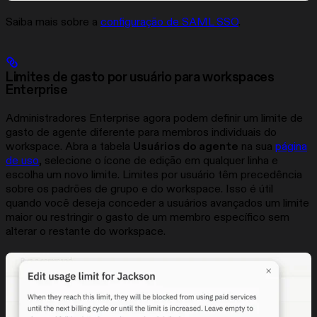
Saiba mais sobre a
configuração de SAML SSO
.
Limites de gasto por usuário para workspaces
Enterprise
Administradores Enterprise agora podem definir um limite de
gasto de agente diferente para membros individuais do
workspace. Abra a tabela
Usuários do agente
na sua
página
de uso
, selecione o ícone de edição em qualquer linha e
escolha um novo limite. Limites por usuário têm precedência
sobre os padrões de grupo e do workspace. Isso é útil
quando você deseja conceder a usuários avançados um limite
maior ou restringir o gasto de um membro específico sem
alterar o restante do workspace.