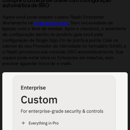
Compre o Enterprise online com configuração
automática de SSO
Agora você pode adquirir o plano Replit Enterprise
diretamente na
página de preços
. Sem necessidade de
ligação com o time de vendas. Após o checkout, o assistente
de configuração dentro do produto guia você pela
configuração de Single Sign-On de ponta a ponta. Cole os
valores do seu Provedor de Identidade no formulário SAML e
o Replit provisiona sua conexão SSO automaticamente. Sua
equipe pode estar ativa no Enterprise em minutos, sem
precisar aguardar troca de e-mails.