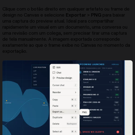
Clique com o botão direito em qualquer artefato ou frame de
design no Canvas e selecione
Exportar
>
PNG
para baixar
uma captura do preview atual. Ideal para compartilhar
rapidamente um visual em um documento, uma conversa ou
uma revisão com um colega, sem precisar tirar uma captura
de tela manualmente. A imagem exportada corresponde
exatamente ao que o frame exibe no Canvas no momento da
exportação.