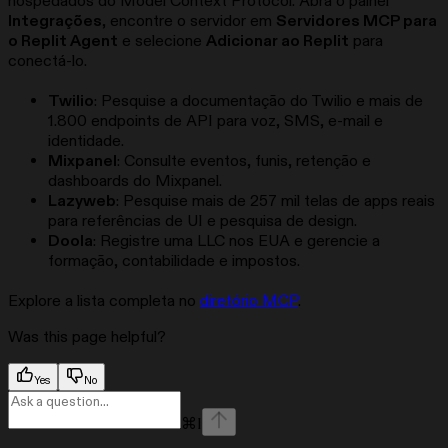
hospedados do Model Context Protocol. Abra o painel
Integrações
, encontre o servidor em
Servidores MCP para
o Replit Agent
e selecione
Adicionar ao Replit
para
conectá-lo.
Twilio
: Pesquise a documentação do Twilio e mais de
1.800 endpoints de API para voz, SMS, e-mail e
identidade.
Mixpanel
: Consulte eventos, funis, retenção e
dashboards do Mixpanel.
Lazyweb
: Pesquise mais de 257 mil telas de apps reais
para referências de UI e pesquisa de design.
Doola
: Registre uma LLC nos EUA e gerencie a
formação, contabilidade e impostos.
Explore a lista completa no
diretório MCP
.
Was this page helpful?
Yes
No
⌘
I