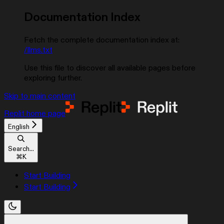
Documentation Index
Fetch the complete documentation index at:
/llms.txt
Use this file to discover all available pages before
exploring further.
Skip to main content
Replit
home page
English
Search...
⌘
K
Start Building
Start Building