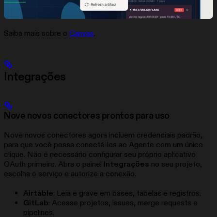
Saiba mais sobre o
Canvas
.
Integrações
Nove novos conectores prontos para uso
Nove novos conectores agora incluem credenciais padrão,
para que você possa conectá-los ao Agente com um único
clique. Não é necessário configurar seu próprio aplicativo
OAuth primeiro. Abra o painel
Integrações
no seu projeto,
escolha o serviço e autorize a conexão.
Airtable
: Leia e grave em bases, tabelas e registros.
GitLab
: Acesse projetos, issues, merge requests e
pipelines.