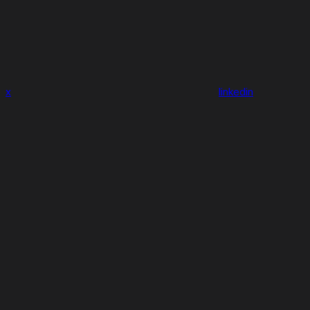
x
linkedin
youtube