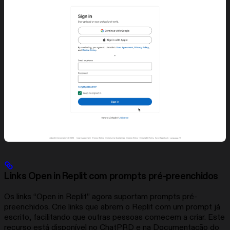
Links Open in Replit com prompts pré-preenchidos
Os links “Open in Replit” agora suportam prompts pré-
preenchidos. Crie links que abrem o Replit com um prompt já
escrito, facilitando que outras pessoas comecem a criar. Este
recurso está disponível no ChatPRD e na Documentação do