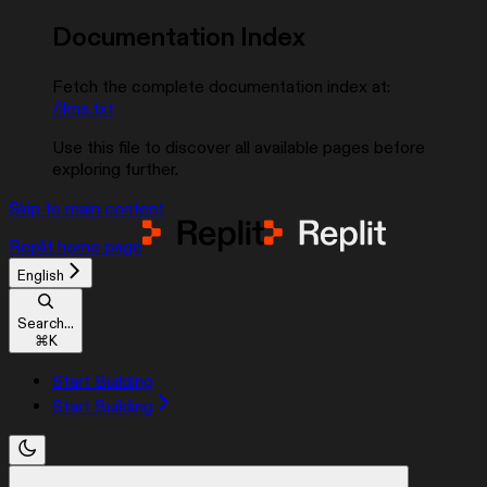
Documentation Index
Fetch the complete documentation index at:
/llms.txt
Use this file to discover all available pages before
exploring further.
Skip to main content
Replit
home page
English
Search...
⌘
K
Start Building
Start Building