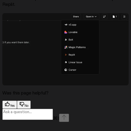
Replit.
Was this page helpful?
Yes
No
⌘
I