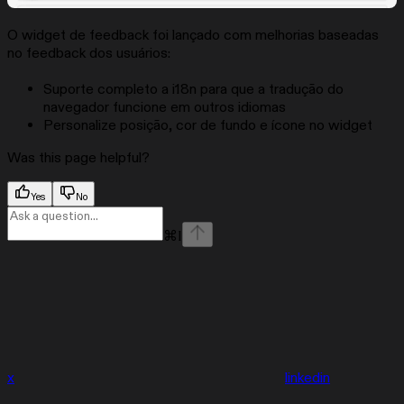
O widget de feedback foi lançado com melhorias baseadas
no feedback dos usuários:
Suporte completo a i18n para que a tradução do
navegador funcione em outros idiomas
Personalize posição, cor de fundo e ícone no widget
Was this page helpful?
Yes
No
⌘
I
x
linkedin