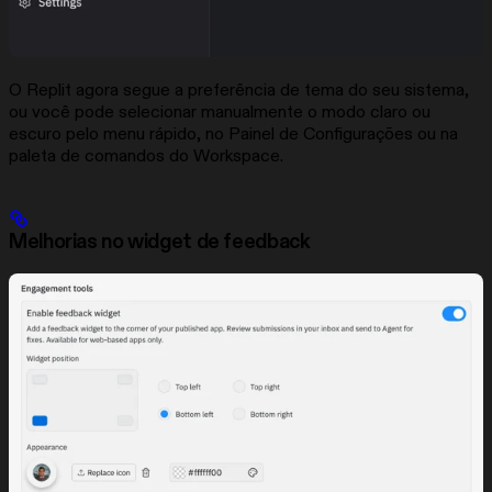
O Replit agora segue a preferência de tema do seu sistema,
ou você pode selecionar manualmente o modo claro ou
escuro pelo menu rápido, no Painel de Configurações ou na
paleta de comandos do Workspace.
Melhorias no widget de feedback