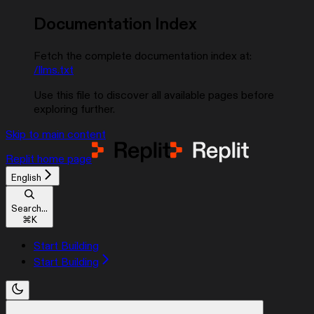
Documentation Index
Fetch the complete documentation index at:
/llms.txt
Use this file to discover all available pages before
exploring further.
Skip to main content
Replit
home page
English
Search...
⌘
K
Start Building
Start Building