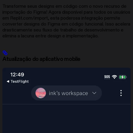
Transforme seus designs em código com o novo recurso de
importação do Figma! Agora disponível para todos os usuários
em Replit.com/import, esta poderosa integração permite
converter designs do Figma em código funcional. Isso acelera
drasticamente seu fluxo de trabalho de desenvolvimento e
elimina a lacuna entre design e implementação.
Atualização do aplicativo mobile