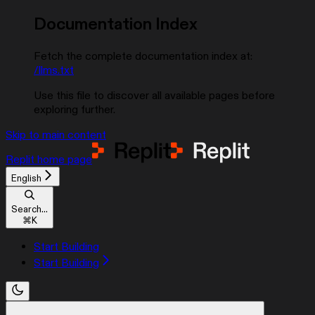
Documentation Index
Fetch the complete documentation index at:
/llms.txt
Use this file to discover all available pages before
exploring further.
Skip to main content
Replit
home page
English
Search...
⌘
K
Start Building
Start Building