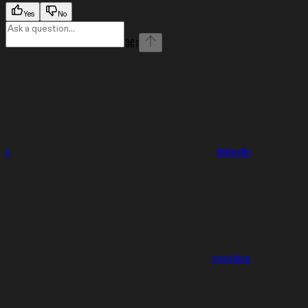
Yes
No
⌘
I
x
linkedin
youtube