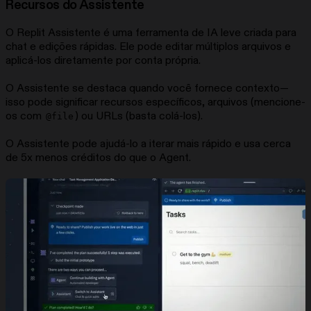
Recursos do Assistente
O Replit Assistente é uma ferramenta de IA leve criada para
chat e edições rápidas. Ele pode editar múltiplos arquivos e
aplicá-los diretamente por conta própria.
O Assistente se destaca quando você fornece contexto—
isso pode significar recursos específicos, arquivos (mencione-
os com
) ou URLs (basta colá-los).
@file
O Assistente pode ajudá-lo a iterar mais rápido e usa cerca
de 5x menos créditos do que o Agent.