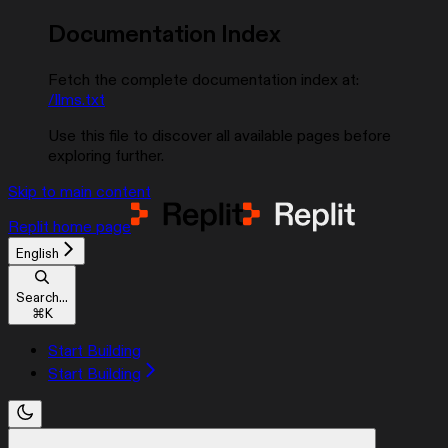
Documentation Index
Fetch the complete documentation index at:
/llms.txt
Use this file to discover all available pages before
exploring further.
Skip to main content
Replit
home page
English
Search...
⌘
K
Start Building
Start Building