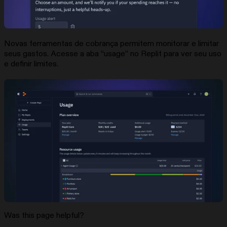
Novas ferramentas de cobrança permitem monitorar e limitar
seus gastos. Acesse a aba “usage” no Replit para ver seu uso
e definir limites.
Was this page helpful?