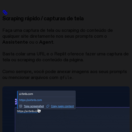
Scraping rápido / capturas de tela
Faça uma captura de tela ou scraping do conteúdo de
qualquer site diretamente nos seus prompts com o
Assistente
ou o
Agent
.
Basta colar uma URL e o Replit oferece fazer uma captura de
tela ou scraping do conteúdo da página.
Como sempre, você pode anexar imagens aos seus prompts
ou mencionar arquivos com
.
@file