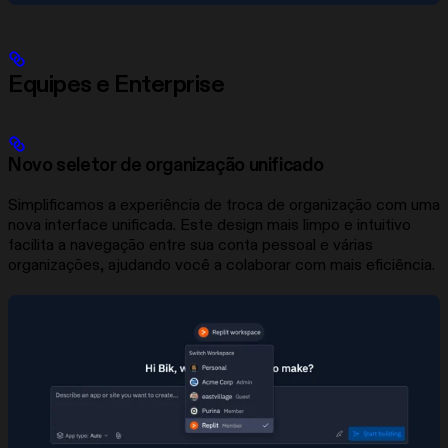
Equipes e Enterprise
Novo seletor de organização unificado
Simplificamos a experiência de troca de organização com uma
nova interface unificada. Este design mais limpo e intuitivo
facilita a navegação entre sua conta pessoal e várias
organizações, ajudando você a colaborar com mais eficiência.