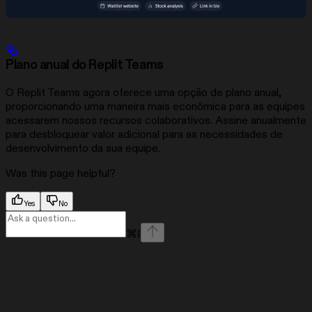
Plano anual do Replit Teams
O Replit Teams agora oferece uma opção de plano anual,
proporcionando uma maneira mais econômica para as equipes
acessarem nossos recursos colaborativos. Assine anualmente
para desbloquear valor adicional para as necessidades de
desenvolvimento da sua equipe.
Was this page helpful?
Yes
No
⌘
I