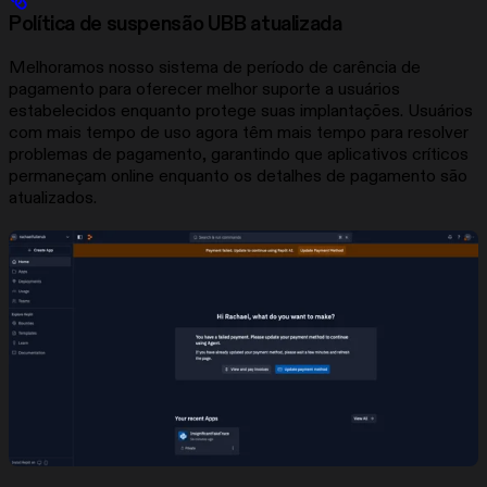
Política de suspensão UBB atualizada
Melhoramos nosso sistema de período de carência de
pagamento para oferecer melhor suporte a usuários
estabelecidos enquanto protege suas implantações. Usuários
com mais tempo de uso agora têm mais tempo para resolver
problemas de pagamento, garantindo que aplicativos críticos
permaneçam online enquanto os detalhes de pagamento são
atualizados.