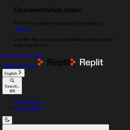
Documentation Index
Fetch the complete documentation index at:
/llms.txt
Use this file to discover all available pages before
exploring further.
Skip to main content
Replit
home page
English
Search...
⌘
K
Start Building
Start Building