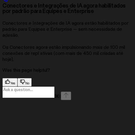
Conectores e Integrações de IA agora habilitados
por padrão para Equipes e Enterprise
Conectores e Integrações de IA agora estão habilitados por
padrão para Equipes e Enterprise — sem necessidade de
adesão.
Os Conectores agora estão impulsionando mais de 100 mil
conexões de repl ativas (com mais de 450 mil criadas até
hoje).
Was this page helpful?
Yes
No
⌘
I