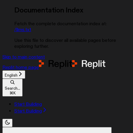
Documentation Index
Fetch the complete documentation index at:
/llms.txt
Use this file to discover all available pages before
exploring further.
Skip to main content
Replit
home page
English
Search...
⌘
K
Start Building
Start Building