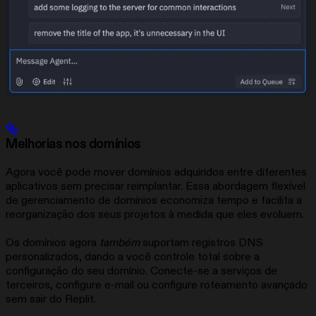
Melhorias nos domínios
Agora você pode mover domínios adquiridos entre diferentes
aplicativos sem precisar reimplantar. Essa abordagem flexível
de gerenciamento de domínios economiza tempo e facilita a
reorganização dos seus projetos à medida que eles evoluem.
Os domínios agora
também
suportam registros DNS
personalizados, dando a você controle total sobre a
configuração do seu domínio. Conecte-se a serviços de
terceiros, configure e-mail ou configure roteamento avançado
sem sair do Replit.