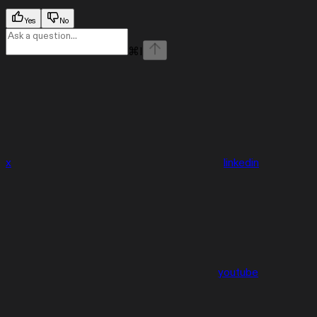
Yes
No
⌘
I
x
linkedin
youtube