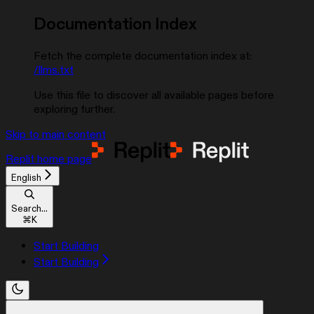
Documentation Index
Fetch the complete documentation index at:
/llms.txt
Use this file to discover all available pages before
exploring further.
Skip to main content
Replit
home page
English
Search...
⌘
K
Start Building
Start Building