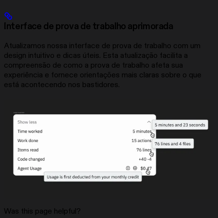
Interface de prova de trabalho aprimorada
Atualizamos nossa interface de prova de trabalho com um
design intuitivo e dicas úteis. Esta atualização facilita a
compreensão de como a prova de trabalho afeta sua
experiência e fornece orientações mais claras sobre o que
está acontecendo nos bastidores.
Was this page helpful?