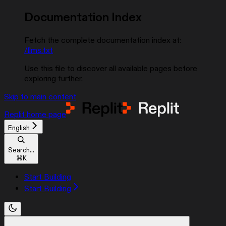
Documentation Index
Fetch the complete documentation index at:
/llms.txt
Use this file to discover all available pages before
exploring further.
Skip to main content
Replit
home page
English
Search...
⌘
K
Start Building
Start Building