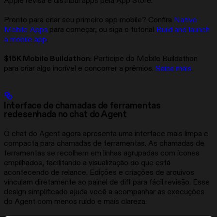
Apple revisa e distribui apps pela App Store.
Pronto para criar seu primeiro app mobile? Confira
Native
Mobile Apps
para começar, ou siga o tutorial
Build and launch
a mobile app
.
$15K Mobile Buildathon
: Participe do Mobile Buildathon
para criar algo incrível e concorrer a prêmios.
Saiba mais
.
Interface de chamadas de ferramentas
redesenhada no chat do Agent
O chat do Agent agora apresenta uma interface mais limpa e
compacta para chamadas de ferramentas. As chamadas de
ferramentas se recolhem em linhas agrupadas com ícones
empilhados, facilitando a visualização do que está
acontecendo de relance. Edições e criações de arquivos
vinculam diretamente ao painel de diff para fácil revisão. Esse
design simplificado ajuda você a acompanhar as execuções
do Agent com menos ruído e mais clareza.