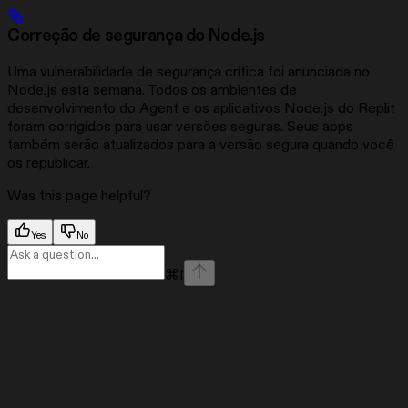
Correção de segurança do Node.js
Uma vulnerabilidade de segurança crítica foi anunciada no
Node.js esta semana. Todos os ambientes de
desenvolvimento do Agent e os aplicativos Node.js do Replit
foram corrigidos para usar versões seguras. Seus apps
também serão atualizados para a versão segura quando você
os republicar.
Was this page helpful?
Yes
No
⌘
I