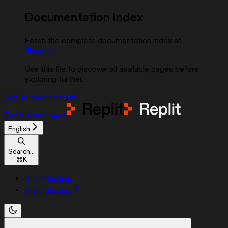
Documentation Index
Fetch the complete documentation index at:
/llms.txt
Use this file to discover all available pages before
exploring further.
Skip to main content
Replit
home page
English
Search...
⌘
K
Start Building
Start Building