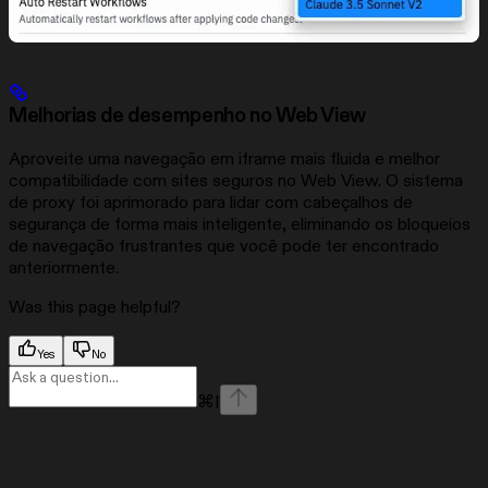
Melhorias de desempenho no Web View
Aproveite uma navegação em iframe mais fluida e melhor
compatibilidade com sites seguros no Web View. O sistema
de proxy foi aprimorado para lidar com cabeçalhos de
segurança de forma mais inteligente, eliminando os bloqueios
de navegação frustrantes que você pode ter encontrado
anteriormente.
Was this page helpful?
Yes
No
⌘
I