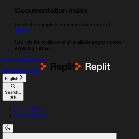
Documentation Index
Fetch the complete documentation index at:
/llms.txt
Use this file to discover all available pages before
exploring further.
Skip to main content
Replit
home page
English
Search...
⌘
K
Start Building
Start Building