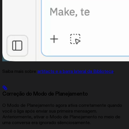
Saiba mais sobre
artifacts e a barra lateral da Biblioteca
.
Correção do Modo de Planejamento
O Modo de Planejamento agora ativa corretamente quando
você o liga após enviar sua primeira mensagem.
Anteriormente, ativar o Modo de Planejamento no meio de
uma conversa era ignorado silenciosamente.