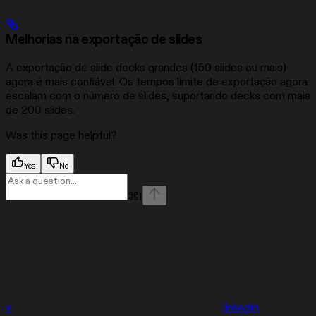
Melhorias na exportação de slides
A exportação de slide decks grandes (150 slides ou mais)
agora é mais confiável. Os tempos limite de exportação agora
escalam com o número de slides, suportando decks com mais
de 200 slides.
Was this page helpful?
Yes
No
⌘
I
x
linkedin