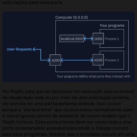
solicitações para essa porta.
No Replit, para que um processo em execução seja acessível
na visualização web ou por meio de uma solicitação externa,
ele precisa ter uma
porta externa
definida. Isso ocorre
porque a “porta interna” que os processos normalmente usam
é visível apenas dentro do ambiente de nuvem isolado que o
Replit fornece. Essa porta interna deve ser conectada a uma
porta externamente acessível para enviar o tráfego correto
para seus programas. Mesmo que o processo escute em uma