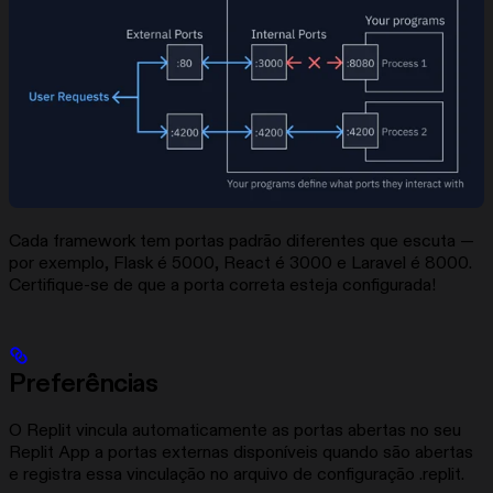
Cada framework tem portas padrão diferentes que escuta —
por exemplo, Flask é 5000, React é 3000 e Laravel é 8000.
Certifique-se de que a porta correta esteja configurada!
Preferências
O Replit vincula automaticamente as portas abertas no seu
Replit App a portas externas disponíveis quando são abertas
e registra essa vinculação no arquivo de configuração .replit.