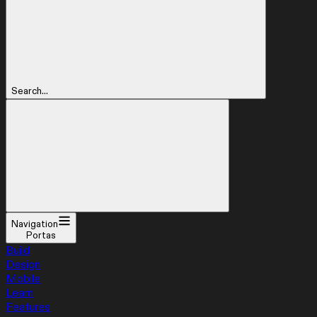
Search...
Navigation
Portas
Build
Design
Mobile
Learn
Features