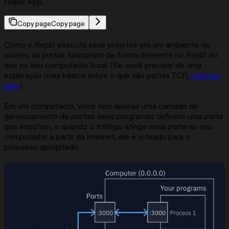
Replit App.
Copy page
Copy page
Como o Replit executa seus projetos em um ambiente de
nuvem, as portas funcionam de forma diferente no Replit do
que no seu computador local. (Se você precisar de uma
explicação mais básica sobre o que são portas TCP,
comece
aqui
.)
Em um computador, você tem apenas uma camada de
gerenciamento de portas: seus programas definem uma porta
que escutam, e quando o tráfego atinge essa porta no seu
computador a partir da internet, ele é roteado para o
processo apropriado.