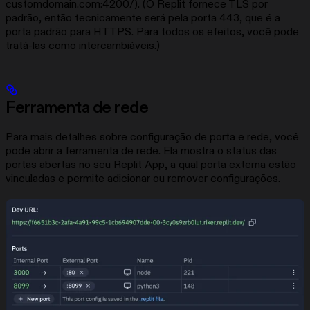
customdomain.com:4200/). (O Replit fornece TLS por
padrão, então tecnicamente será pela porta 443, que é a
porta padrão para HTTPS. Para todos os efeitos, você pode
tratá-las como intercambiáveis.)
Ferramenta de rede
Para mais detalhes sobre configuração de porta e rede, você
pode abrir a ferramenta de rede. Ela mostra o status das
portas abertas no seu Replit App, a qual porta externa estão
vinculadas e permite adicionar ou remover configurações.