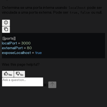
Determina se uma porta interna usando
pode ser
localhost
vinculada a uma porta externa. Pode ser
,
ou null.
true
false
[[
ports
]]
localPort
 = 
3000
externalPort
 = 
80
exposeLocalhost
 = 
true
Was this page helpful?
Yes
No
⌘
I