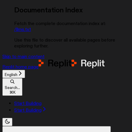
Documentation Index
Fetch the complete documentation index at:
/llms.txt
Use this file to discover all available pages before
exploring further.
Skip to main content
Replit
home page
English
Search...
⌘
K
Start Building
Start Building