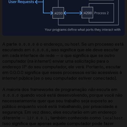
A parte
é o endereço, ou host. Se um processo está
0.0.0.0
escutando em
, isso significa que ele deve escutar
0.0.0.0
em cada interface de rede — o que significa que se outro
computador (na internet) enviar uma solicitação para o
endereço IP do seu computador, ele verá. Portanto, escutar
em 0.0.0.0 significa que esses processos estão acessíveis à
internet pública (se o seu computador estiver conectado).
A maioria dos frameworks de programação
não
escuta em
quando você está desenvolvendo, porque você não
0.0.0.0
necessariamente quer que seu trabalho seja exposto ao
público enquanto você está trabalhando, por privacidade e
segurança. Em vez disso, eles escutarão em um endereço
diferente —
, também conhecido como
.
127.0.0.1
localhost
Isso significa que apenas aquele computador pode fazer