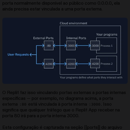
porta normalmente disponível ao público como 0.0.0.0, ela
ainda precisa estar vinculada a uma porta externa.
O Replit faz isso vinculando portas externas a portas internas
específicas — por exemplo, no diagrama acima, a porta
externa
está vinculada à porta interna
. Isso
:80
:3000
significa que qualquer tráfego que o Replit App receber na
porta 80 irá para a porta interna 3000.
Esta configuração é capturada na seção [[ports]] do arquivo