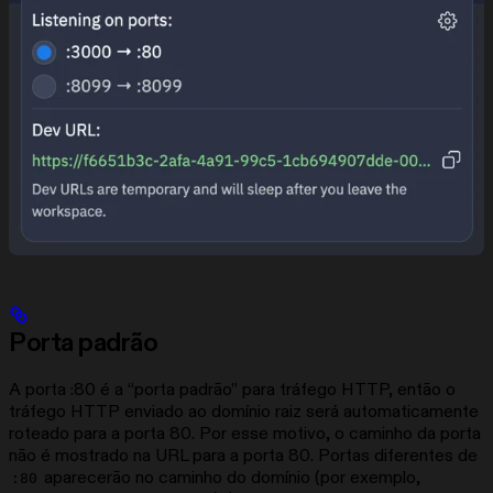
Porta padrão
A porta :80 é a “porta padrão” para tráfego HTTP, então o
tráfego HTTP enviado ao domínio raiz será automaticamente
roteado para a porta 80. Por esse motivo, o caminho da porta
não é mostrado na URL para a porta 80. Portas diferentes de
aparecerão no caminho do domínio (por exemplo,
:80