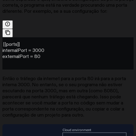
correta, o programa está na verdade procurando uma porta
diferente. Por exemplo, se a sua configuração for:
[[ports]]
internalPort = 3000
externalPort = 80
Então o tráfego da internet para a porta 80 irá para a porta
interna 3000. No entanto, se o seu programa não estiver
escutando na porta 3000, mas em outra (como 8080),
parecerá que nenhum tráfego está chegando. Isso pode
acontecer se você mudar a porta no código sem mudar a
porta correspondente na configuração, ou copiar e colar a
configuração de um projeto para outro.