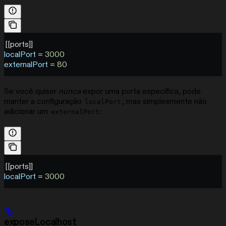
[[
ports
]]
localPort
 = 
3000
externalPort
 = 
80
Se você quiser
nunca
expor uma porta específica, pode
manter a configuração
, mas simplesmente não
localPort
adicionar um
:
externalPort
[[
ports
]]
localPort
 = 
3000
exposeLocalhost