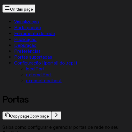
On this page
Visualização
Porta padrão
Ferramenta de rede
Publicação
Depuração
Preferências
Portas suportadas
Configuração [[ports]] do .replit
localPort
externalPort
exposeLocalhost
Portas
Copy page
Copy page
Saiba como configurar e gerenciar portas de rede no seu