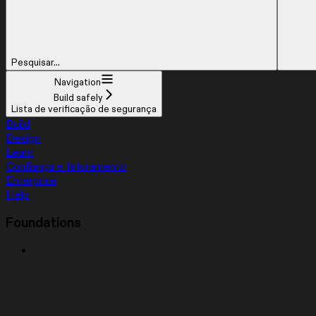
Pesquisar...
Navigation
Build safely
Lista de verificação de segurança
Build
Design
Learn
Confiança e faturamento
Enterprise
Help
Foundations