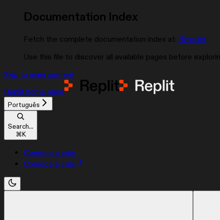
Documentation Index
Fetch the complete documentation index at:
/llms.txt
Use this file to discover all available pages before explorin
Skip to main content
Replit
home page
Português
Search...
⌘
K
Comece a criar
Comece a criar