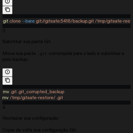
git
 clone
 --bare
 git://gitsafe:5418/backup.git
 /tmp/gitsafe-rest
3
Substituir sua pasta Git
Mova sua pasta
corrompida para o lado e substitua-a
.git
pelo backup:
mv
 .git
 .git_corrupted_backup
mv
 /tmp/gitsafe-restore/
 .git
4
Restaurar sua configuração
Copie de volta sua configuração Git: