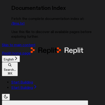
Documentation Index
Fetch the complete documentation index at:
/llms.txt
Use this file to discover all available pages before
exploring further.
Skip to main content
Replit
home page
English
Search...
⌘
K
Start Building
Start Building