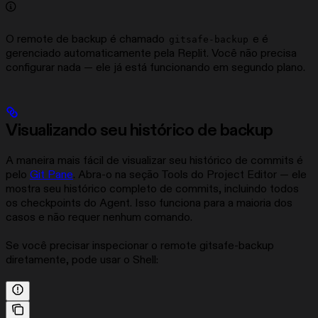
O remote de backup é chamado
e é
gitsafe-backup
gerenciado automaticamente pela Replit. Você não precisa
configurar nada — ele já está funcionando em segundo plano.
Visualizando seu histórico de backup
A maneira mais fácil de visualizar seu histórico de commits é
pelo
Git Pane
. Abra-o na seção Tools do Project Editor — ele
mostra seu histórico completo de commits, incluindo todos
os checkpoints do Agent. Isso funciona para a maioria dos
casos e não requer nenhum comando.
Se você precisar inspecionar o remote gitsafe-backup
diretamente, pode usar o Shell: