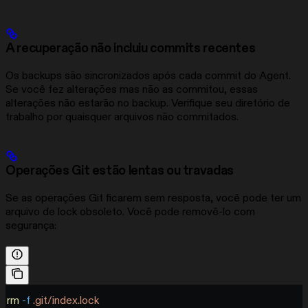
A recuperação não incluiu commits recentes
Os backups são sincronizados após cada commit do Agent.
Se você fez alterações mas não as commitou, essas
alterações não estarão no backup. Verifique seu diretório de
trabalho por quaisquer arquivos não commitados.
Operações Git estão lentas ou travadas
Se as operações Git ficarem sem resposta, você pode ter um
arquivo de lock obsoleto. Você pode removê-lo com
segurança:
rm
 -f
 .git/index.lock