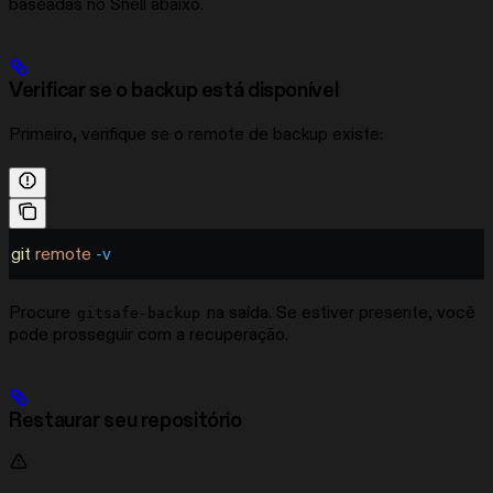
baseadas no Shell abaixo.
Verificar se o backup está disponível
Primeiro, verifique se o remote de backup existe:
git
 remote
 -v
Procure
na saída. Se estiver presente, você
gitsafe-backup
pode prosseguir com a recuperação.
Restaurar seu repositório