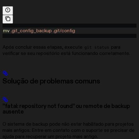
mv
 .git_config_backup
 .git/config
Após concluir essas etapas, execute
para
git status
verificar se seu repositório está funcionando corretamente.
Solução de problemas comuns
”fatal: repository not found” ou remote de backup
ausente
O sistema de backup pode não estar habilitado para projetos
mais antigos. Entre em contato com o suporte se precisar de
ajuda para recuperar um projeto mais antigo.