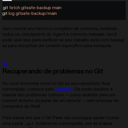
git
 fetch
 gitsafe-backup
 main
git
 log
 gitsafe-backup/main
Isso mostra seu histórico completo de commits, incluindo
todos os checkpoints do Agent e commits manuais. Você
pode usar isso para verificar se seu trabalho está com backup
ou para encontrar um commit específico para restaurar.
Recuperando de problemas no Git
Se você encontrar erros no Git ou seu repositório ficar
corrompido, comece pelo
Git Pane
. Ele pode resolver a
maioria dos problemas comuns — como redefinir para um
commit anterior ou puxar de um remote — sem precisar de
comandos do Shell.
Para casos em que o Git Pane não consegue ajudar (como
uma pasta
totalmente corrompida), use as etapas
.git