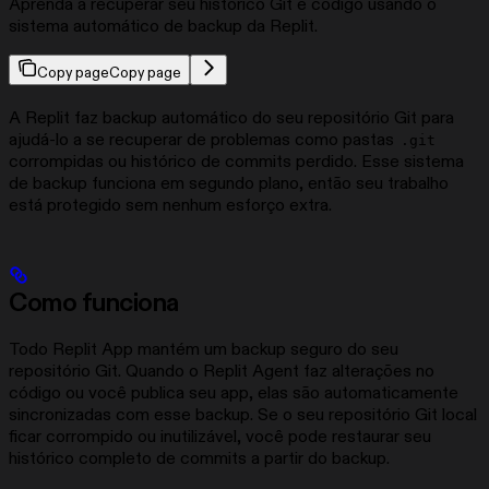
Aprenda a recuperar seu histórico Git e código usando o
sistema automático de backup da Replit.
Copy page
Copy page
A Replit faz backup automático do seu repositório Git para
ajudá-lo a se recuperar de problemas como pastas
.git
corrompidas ou histórico de commits perdido. Esse sistema
de backup funciona em segundo plano, então seu trabalho
está protegido sem nenhum esforço extra.
Como funciona
Todo Replit App mantém um backup seguro do seu
repositório Git. Quando o Replit Agent faz alterações no
código ou você publica seu app, elas são automaticamente
sincronizadas com esse backup. Se o seu repositório Git local
ficar corrompido ou inutilizável, você pode restaurar seu
histórico completo de commits a partir do backup.