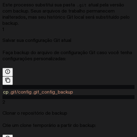
Este processo substitui sua pasta
atual pela versão
.git
com backup. Seus arquivos de trabalho permanecem
inalterados, mas seu histórico Git local será substituído pelo
backup.
1
Salvar sua configuração Git atual
Faça backup do arquivo de configuração Git caso você tenha
configurações personalizadas:
cp
 .git/config
 .git_config_backup
2
Clonar o repositório de backup
Crie um clone temporário a partir do backup: