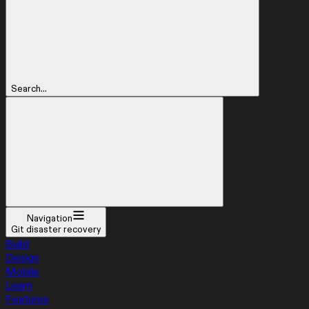
Search...
Navigation
Git disaster recovery
Build
Design
Mobile
Learn
Features