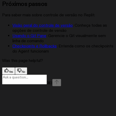
Próximos passos
Para saber mais sobre controle de versão no Replit:
Visão geral do controle de versão
: Conheça todas as
opções de controle de versão
Usando o Git Pane
: Gerencie o Git visualmente sem
linha de comando
Checkpoints e Rollbacks
: Entenda como os checkpoints
do Agent funcionam
Was this page helpful?
Yes
No
⌘
I