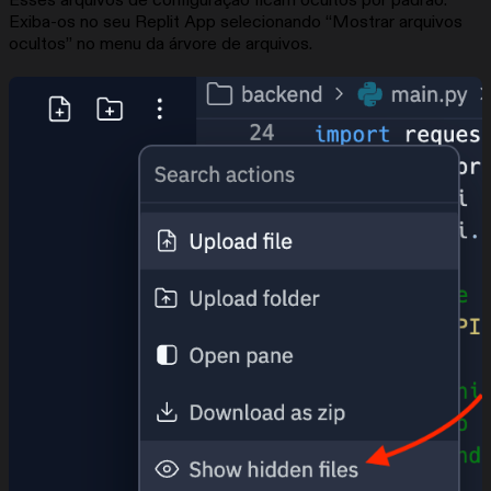
Exiba-os no seu Replit App selecionando “Mostrar arquivos
ocultos” no menu da árvore de arquivos.