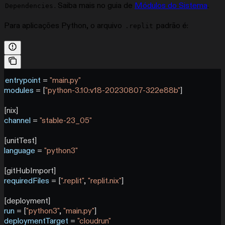
. Saiba mais no guia de
Módulos do Sistema
.
Dependencies
Para aplicações Python, o arquivo
padrão é:
.replit
entrypoint
 = 
"main.py"
modules
 = [
"python-3.10:v18-20230807-322e88b"
]
[
nix
]
channel
 = 
"stable-23_05"
[
unitTest
]
language
 = 
"python3"
[
gitHubImport
]
requiredFiles
 = [
".replit"
, 
"replit.nix"
]
[
deployment
]
run
 = [
"python3"
, 
"main.py"
]
deploymentTarget
 = 
"cloudrun"