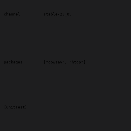
channel
stable-23_05
packages
["cowsay", "htop"]
[unitTest]