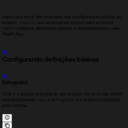
Agora que você tem uma ideia das configurações padrão do
arquivo
, use as próximas seções para entender
.replit
como configurar definições básicas e avançadas para o seu
Replit App.
Configurando definições básicas
Entrypoint
Este é o arquivo principal do seu projeto. Se você não definir
uma propriedade
, o
é o arquivo executado
run
entrypoint
pelo runtime.