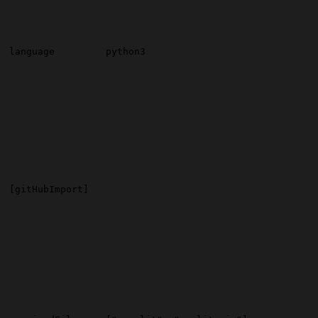
language
python3
[gitHubImport]