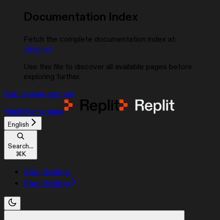
Documentation Index
Fetch the complete documentation index at:
/llms.txt
Use this file to discover all available pages before
exploring further.
Skip to main content
Replit
home page
English
Search...
⌘
K
Start Building
Start Building