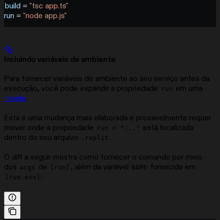
build
 = 
"tsc app.ts"
run
 = 
"node app.js"
Incluindo variáveis de ambiente
Para fornecer variáveis de ambiente ao seu serviço antes da
execução, você pode expandir a propriedade
em uma
run
tabela
.
Esta é uma mudança mais elaborada e provavelmente requer
mover onde a propriedade
está localizada
run = "..."
dentro do seu arquivo
.
.replit
O diff a seguir mostra como fornecer o comando por meio
dos
de
, além da variável
fornecida em
args
[run]
NAME
:
[run.env]