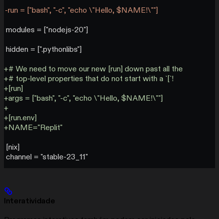
-run = ["bash", "-c", "echo \"Hello, $NAME!\""]
 modules = ["nodejs-20"]
 hidden = [".pythonlibs"]
+# We need to move our new [run] down past all the
+# top-level properties that do not start with a `[`!
+[run]
+args = ["bash", "-c", "echo \"Hello, $NAME!\""]
+
+[run.env]
+NAME="Replit"
 [nix]
 channel = "stable-23_11"
Interatividade