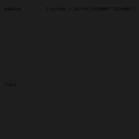
modules
["python-3.10:v18-20230807-322e88b"]
[nix]