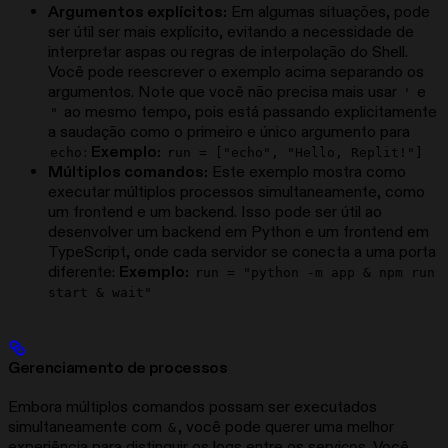
Argumentos explícitos:
Em algumas situações, pode
ser útil ser mais explícito, evitando a necessidade de
interpretar aspas ou regras de interpolação do Shell.
Você pode reescrever o exemplo acima separando os
argumentos. Note que você não precisa mais usar
e
'
ao mesmo tempo, pois está passando explicitamente
"
a saudação como o primeiro e único argumento para
:
Exemplo:
echo
run = ["echo", "Hello, Replit!"]
Múltiplos comandos:
Este exemplo mostra como
executar múltiplos processos simultaneamente, como
um frontend e um backend. Isso pode ser útil ao
desenvolver um backend em Python e um frontend em
TypeScript, onde cada servidor se conecta a uma porta
diferente:
Exemplo:
run = "python -m app & npm run
start & wait"
Gerenciamento de processos
Embora múltiplos comandos possam ser executados
simultaneamente com
, você pode querer uma melhor
&
experiência para distinguir os logs entre os serviços. Você