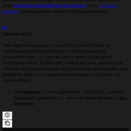
pode
adicionar dependências do sistema
como
process-
para orquestrar melhor múltiplos processos.
compose
Fase de
Build
Para algumas linguagens ou runtimes, há uma fase de
compilação separada antes que o código possa ser
executado com
. Isso se aplica tanto a linguagens
run
compiladas como TypeScript, Golang ou Java, quanto para
oferecer um parâmetro que você pode usar para redefinir seu
ambiente, dados ou configuração antes que o próximo
run
seja invocado.
Compilação:
Em um repositório TypeScript, pode ser
necessário executar
antes de executar seu código.
tsc
Exemplo: