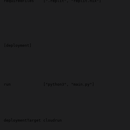
requiredFiles
[".replit", "replit.nix"]
[deployment]
run
["python3", "main.py"]
deploymentTarget
cloudrun