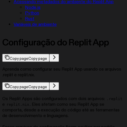
Acessando metadados do ambiente do Replit App
Node.js
Python
Rust
Variáveis de ambiente
Configuração do Replit App
Copy page
Copy page
Aprenda como configurar seu Replit App usando os arquivos
.replit e replit.nix.
Copy page
Copy page
Os Replit Apps são configurados com dois arquivos:
.replit
e
. Eles afetam como seu Replit App se
replit.nix
comporta, desde a execução do código até as ferramentas
de desenvolvimento e linguagens.
Esses arquivos de configuração ficam ocultos por padrão.