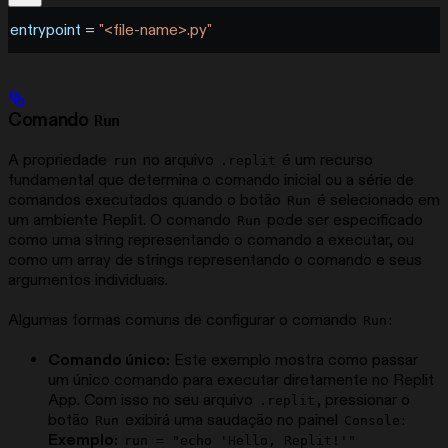
entrypoint
 = 
"<file-name>.py"
Comando
Run
A propriedade
no arquivo
é um recurso
run
.replit
fundamental que determina o comando inicial ou a série de
comandos executados quando o botão
é selecionado em
Run
um ambiente Replit. O comando
pode ser especificado
Run
como uma string representando o comando a executar, ou
como um array de strings representando o comando e seus
argumentos individuais.
Algumas formas comuns de configurar o comando
:
Run
Comando único:
Este exemplo mostra como passar
um único comando para executar diretamente no Replit
App. Com isso no seu arquivo
, pressionar o
.replit
botão
exibirá uma saudação no painel
:
Run
Console
Exemplo:
run = "echo 'Hello, Replit!'"