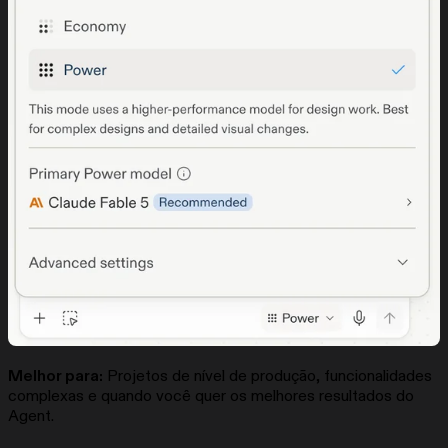
Melhor para:
Projetos de nível de produção, funcionalidades
complexas e quando você quer os melhores resultados do
Agent.