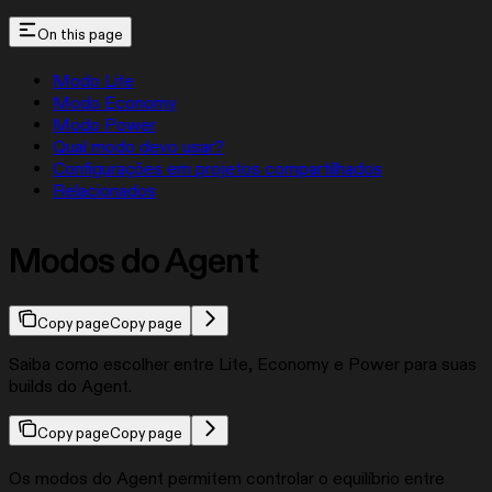
On this page
Modo Lite
Modo Economy
Modo Power
Qual modo devo usar?
Configurações em projetos compartilhados
Relacionados
Modos do Agent
Copy page
Copy page
Saiba como escolher entre Lite, Economy e Power para suas
builds do Agent.
Copy page
Copy page
Os modos do Agent permitem controlar o equilíbrio entre