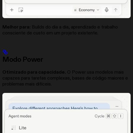
Melhor para:
Builds do dia a dia, aprendizado e trabalho
consciente de custo em um projeto existente.
Modo Power
Otimizado para capacidade.
O Power usa modelos mais
capazes para tarefas complexas, bases de código maiores e
problemas mais difíceis.