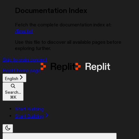
Documentation Index
Fetch the complete documentation index at:
/llms.txt
Use this file to discover all available pages before
exploring further.
Skip to main content
Replit
home page
English
Search...
⌘
K
Start Building
Start Building