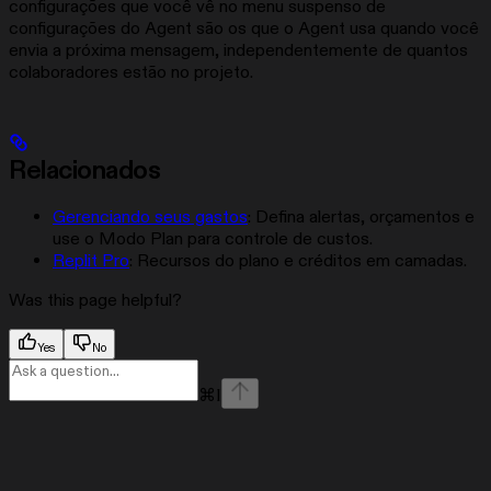
configurações que você vê no menu suspenso de
configurações do Agent são os que o Agent usa quando você
envia a próxima mensagem, independentemente de quantos
colaboradores estão no projeto.
Relacionados
Gerenciando seus gastos
: Defina alertas, orçamentos e
use o Modo Plan para controle de custos.
Replit Pro
: Recursos do plano e créditos em camadas.
Was this page helpful?
Yes
No
⌘
I