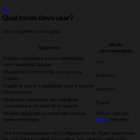
Qual modo devo usar?
Use o seguinte como guia:
Modo
Objetivo
recomendado
Edições pequenas e bem delimitadas
Lite
com iterações rápidas
Maximizar o número de prompts por
Economy
crédito
Equilibrar custo e qualidade para a maioria
Economy
dos projetos
Melhores resultados em trabalhos
Power
complexos e de nível de produção
Melhor resultado possível nas tarefas
Power com um
mais complexas
Effort
mais alto
Use o menu suspenso de configurações do Agent na entrada
de chat para escolher um modo e, em seguida, defina um