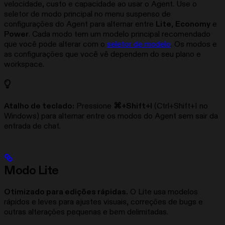
velocidade, custo e capacidade ao usar o Agent. Use o
seletor de modo principal no menu suspenso de
configurações do Agent para alternar entre
Lite
,
Economy
e
Power
. Cada modo tem um modelo principal recomendado
que você pode alterar com o
seletor de modelo
. Os modos e
as configurações que você vê dependem do seu plano e
workspace.
Atalho de teclado:
Pressione
⌘+Shift+I
(Ctrl+Shift+I no
Windows) para alternar entre os modos do Agent sem sair da
entrada de chat.
Modo Lite
Otimizado para edições rápidas.
O Lite usa modelos
rápidos e leves para ajustes visuais, correções de bugs e
outras alterações pequenas e bem delimitadas.