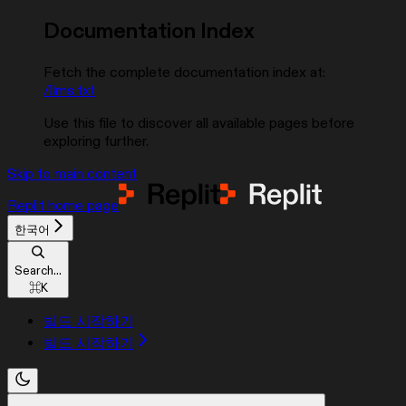
Documentation Index
Fetch the complete documentation index at:
/llms.txt
Use this file to discover all available pages before
exploring further.
Skip to main content
Replit
home page
한국어
Search...
⌘
K
빌드 시작하기
빌드 시작하기