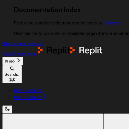
Documentation Index
Fetch the complete documentation index at:
/llms.txt
Use this file to discover all available pages before explorin
Skip to main content
Replit
home page
한국어
Search...
⌘
K
빌드 시작하기
빌드 시작하기