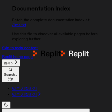
Documentation Index
Fetch the complete documentation index at:
/llms.txt
Use this file to discover all available pages before
exploring further.
Skip to main content
Replit
home page
한국어
Search...
⌘
K
빌드 시작하기
빌드 시작하기