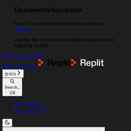
Documentation Index
Fetch the complete documentation index at:
/llms.txt
Use this file to discover all available pages before
exploring further.
Skip to main content
Replit
home page
한국어
Search...
⌘
K
빌드 시작하기
빌드 시작하기