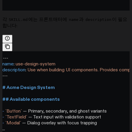
각
에는 프론트매터에
과
이 필요
SKILL.md
name
description
합니다:
---
name
: 
use-design-system
description
: 
Use when building UI components. Provides compon
---
# Acme Design System
## Available components
-
 `Button`
 — Primary, secondary, and ghost variants
-
 `TextField`
 — Text input with validation support
-
 `Modal`
 — Dialog overlay with focus trapping
...