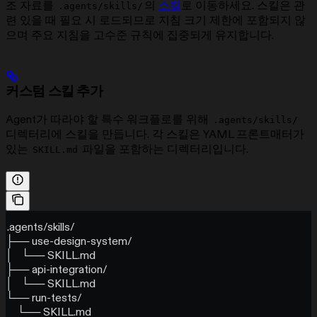
조 자료를
의
스킬
로 이동하세요. 스킬은 관
.agents/skills/
련 있을 때 필요 시 로드되므로 지침 크기 제한에 포함되지 않
으며 주요 지침을 고수준 규칙에 집중되게 유지합니다.
커스텀 스킬 추가
Agent가 따라야 할 특수 워크플로를 위해
.agents/skills/
디렉터리에 스킬을 만듭니다. 각 스킬은 YAML 프론트매터가
있는
파일을 포함하는 디렉터리입니다.
SKILL.md
.agents/skills/
├── use-design-system/
│   └── SKILL.md
├── api-integration/
│   └── SKILL.md
└── run-tests/
    └── SKILL.md