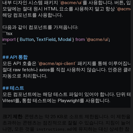
내부 디자인 시스템 패키지 
`@acme/ui`
를 사용합니다. 버튼, 입력
모달에는 절대 원시 HTML 요소를 사용하지 말고 항상 
`@acme/
해당 컴포넌트를 사용합니다.
다음과 같이 컴포넌트를 가져옵니다:
```tsx
import
 { 
Button
, 
TextField
, 
Modal
 } 
from
 '@acme/ui'
;
```
## API 통합
모든 API 호출은 
`@acme/api-client`
 패키지를 통해 이루어집니
절대 raw fetch나 axios를 직접 사용하지 않습니다. 인증은 
자동으로 처리합니다.
## 테스트
모든 컴포넌트에는 해당 테스트 파일이 있어야 합니다. 단위 
Vitest를, 통합 테스트에는 Playwright를 사용합니다.
크기 제한
: 콘텐츠는 약 25 KB로 소프트 제한됩니다. 이 제한을
초과하는 콘텐츠는 점진적으로 잘릴 수 있습니다. 지침이 늘어
나면, 모든 것을
에 유지하는 대신 상세한 참
instructions.md