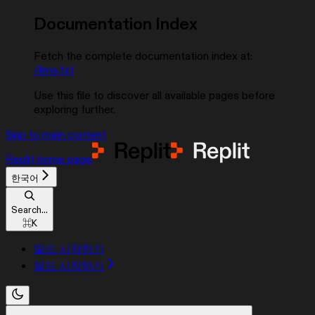
Documentation Index
Fetch the complete documentation index at:
/llms.txt
Use this file to discover all available pages before
exploring further.
Skip to main content
Replit
home page
한국어
Search...
⌘
K
빌드 시작하기
빌드 시작하기