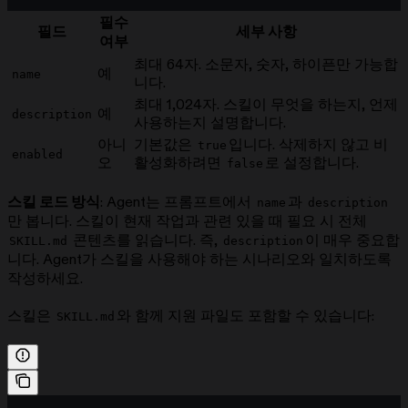
필수
필드
세부 사항
여부
최대 64자. 소문자, 숫자, 하이픈만 가능합
예
name
니다.
최대 1,024자. 스킬이 무엇을 하는지, 언제
예
description
사용하는지 설명합니다.
아니
기본값은
입니다. 삭제하지 않고 비
true
enabled
오
활성화하려면
로 설정합니다.
false
스킬 로드 방식
: Agent는 프롬프트에서
과
name
description
만 봅니다. 스킬이 현재 작업과 관련 있을 때 필요 시 전체
콘텐츠를 읽습니다. 즉,
이 매우 중요합
SKILL.md
description
니다. Agent가 스킬을 사용해야 하는 시나리오와 일치하도록
작성하세요.
스킬은
와 함께 지원 파일도 포함할 수 있습니다:
SKILL.md