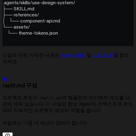
.agents/skills/use-design-system/
├── SKILL.md
├── references/
│   └── component-api.md
└── assets/
    └── theme-tokens.json
스킬에 대한 자세한 내용은
Agent Skills
및
스킬 사용
을 참조
하세요.
replit.md 구성
프로젝트 루트의
에 템플릿의 아키텍처 개요를 사
replit.md
전에 채워 넣습니다. 이 파일은 항상 Agent의 컨텍스트에 로드
되며 지속적인 프로젝트 메모리 역할을 합니다.
파일에는 다음 네 섹션이 있어야 합니다: