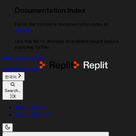
Documentation Index
Fetch the complete documentation index at:
/llms.txt
Use this file to discover all available pages before
exploring further.
Skip to main content
Replit
home page
한국어
Search...
⌘
K
빌드 시작하기
빌드 시작하기